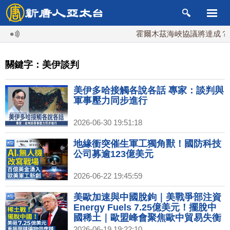
霍爾木茲海峽協議將達成？伊
關鍵字：美伊談判
美伊多哈接觸各說各話 專家：談判與
軍事壓力同步進行
2026-06-30 19:51:18
地緣衝突催生軍工獨角獸！國防科技
公司募逾123億美元
2026-06-22 19:45:59
美歐加速與中國脫鉤｜美戰爭部注資
Energy Fuels 7.25億美元！擺脫中
國稀土｜歐盟峰會聚焦歐中貿易失衡
德媒：歐盟將對中國PHEV徵稅
2026-06-19 19:22:10