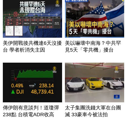
美伊開戰後共機連6天沒擾
美以嚇壞中南海？中共罕
台 學者析消失主因
見5天「零共機」擾台
傳伊朗有意談判！道瓊彈
太子集團洗錢大軍在台團
238點 台積電ADR收高
滅 33豪車今被法拍