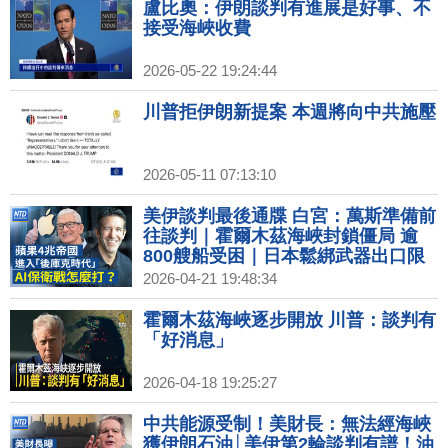
盧比奧：伊朗談判有進展是好事、不
接受海峽收費
2026-05-22 19:24:44
川普拒伊朗新提案 本週將向中共施壓
2026-05-11 07:13:10
美伊談判最後通牒 白宮：萬斯準備前
往談判｜霍爾木茲海峽封鎖僵局 逾
800艘船受困｜日本鬆綁武器出口限
制 飛彈、驅逐艦可外銷｜蘋果庫克卸
2026-04-21 19:48:34
任CEO 新掌門人迎AI挑戰
霍爾木茲海峽逐步開放 川普：談判有
「好消息」
2026-04-18 19:25:27
中共能源受制！美財長：無法經海峽
獲伊朗石油│美伊第2輪談判有譜！油