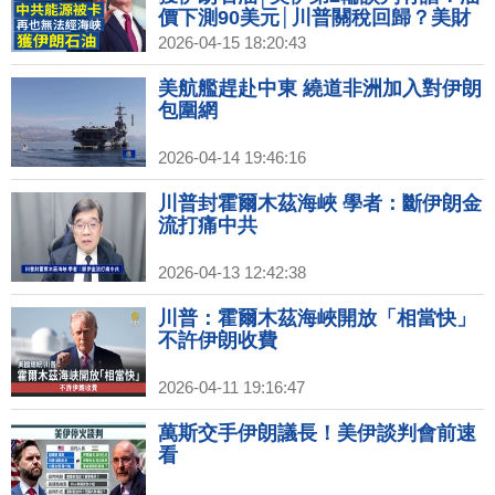
價下測90美元│川普關稅回歸？美財
長：7月擬恢復原稅率│對決馬斯克星
2026-04-15 18:20:43
鏈！亞馬遜收購Globalstar
美航艦趕赴中東 繞道非洲加入對伊朗
包圍網
2026-04-14 19:46:16
川普封霍爾木茲海峽 學者：斷伊朗金
流打痛中共
2026-04-13 12:42:38
川普：霍爾木茲海峽開放「相當快」
不許伊朗收費
2026-04-11 19:16:47
萬斯交手伊朗議長！美伊談判會前速
看