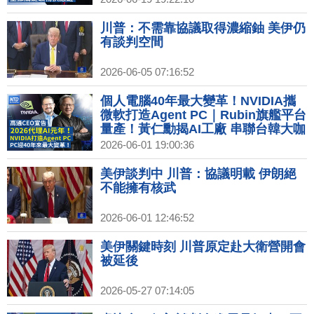
川普：不需靠協議取得濃縮鈾 美伊仍
有談判空間
2026-06-05 07:16:52
個人電腦40年最大變革！NVIDIA攜
微軟打造Agent PC｜Rubin旗艦平台
量產！黃仁勳揭AI工廠 串聯台韓大咖
｜高通CEO宣告「2026代理AI元年」
2026-06-01 19:00:36
新伺服器機櫃亮相｜中國製造業PMI
降至三個月低點
美伊談判中 川普：協議明載 伊朗絕
不能擁有核武
2026-06-01 12:46:52
美伊關鍵時刻 川普原定赴大衛營開會
被延後
2026-05-27 07:14:05