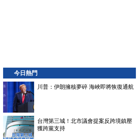
今日熱門
川普：伊朗擁核夢碎 海峽即將恢復通航
台灣第三城！北市議會提案反跨境鎮壓
獲跨黨支持