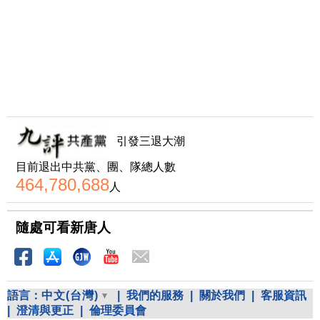
引發三退大潮
目前退出中共黨、團、隊總人數
464,780,688
人
隨處可看新唐人
語言：
中文(台灣)
|
我們的服務
|
關於我們
|
客服資訊
|
澄清與更正
|
倫理委員會