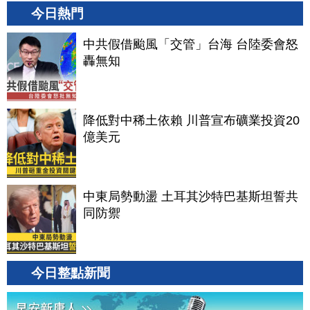
今日熱門
中共假借颱風「交管」台海 台陸委會怒
轟無知
降低對中稀土依賴 川普宣布礦業投資20
億美元
中東局勢動盪 土耳其沙特巴基斯坦誓共
同防禦
今日整點新聞