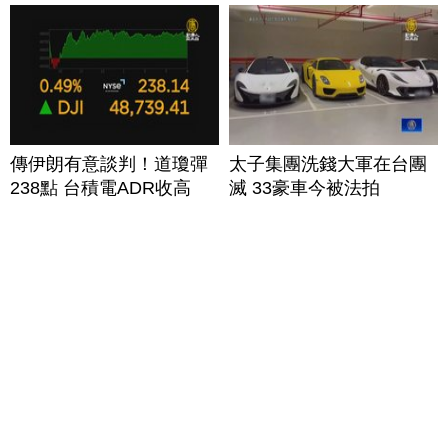
傳伊朗有意談判！道瓊彈
太子集團洗錢大軍在台團
238點 台積電ADR收高
滅 33豪車今被法拍