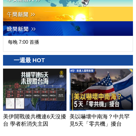
每晚 7:00 首播
一週最 HOT
美伊開戰後共機連6天沒擾
美以嚇壞中南海？中共罕
台 學者析消失主因
見5天「零共機」擾台