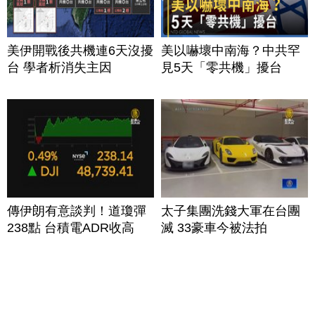
美伊開戰後共機連6天沒擾
美以嚇壞中南海？中共罕
台 學者析消失主因
見5天「零共機」擾台
傳伊朗有意談判！道瓊彈
太子集團洗錢大軍在台團
238點 台積電ADR收高
滅 33豪車今被法拍