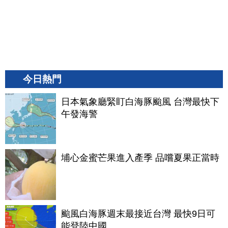
今日熱門
日本氣象廳緊盯白海豚颱風 台灣最快下
午發海警
埔心金蜜芒果進入產季 品嚐夏果正當時
颱風白海豚週末最接近台灣 最快9日可
能登陸中國