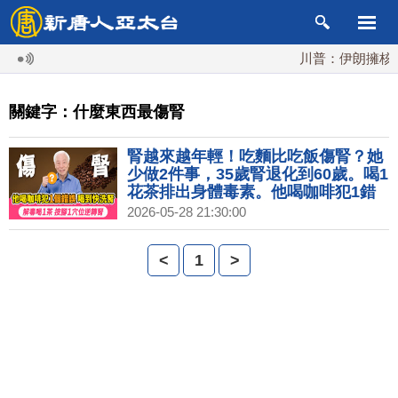
川普：伊朗擁核夢
關鍵字：什麼東西最傷腎
腎越來越年輕！吃麵比吃飯傷腎？她
少做2件事，35歲腎退化到60歲。喝1
花茶排出身體毒素。他喝咖啡犯1錯
誤，喝到快洗腎。這樣吃魚吃到中毒
2026-05-28 21:30:00
腎衰竭，魚油吃錯也傷腎。胡乃文開
講Dr.HU345
<
1
>