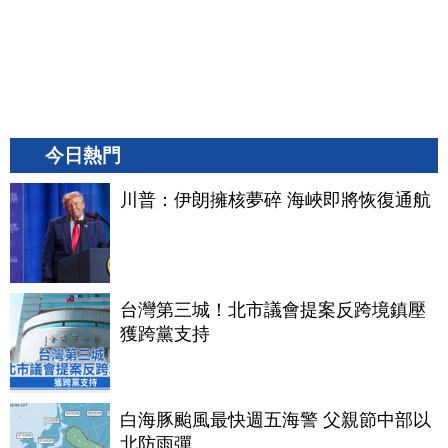
今日熱門
川普：伊朗擁核夢碎 海峽即將恢復通航
台灣第三城！北市議會提案反跨境鎮壓
獲跨黨支持
白海豚颱風最快週五海警 父親節中部以
北防雨彈