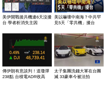
美伊開戰後共機連6天沒擾
美以嚇壞中南海？中共罕
台 學者析消失主因
見5天「零共機」擾台
傳伊朗有意談判！道瓊彈
太子集團洗錢大軍在台團
238點 台積電ADR收高
滅 33豪車今被法拍