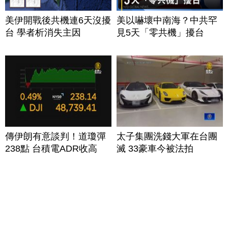
美伊開戰後共機連6天沒擾
美以嚇壞中南海？中共罕
台 學者析消失主因
見5天「零共機」擾台
傳伊朗有意談判！道瓊彈
太子集團洗錢大軍在台團
238點 台積電ADR收高
滅 33豪車今被法拍