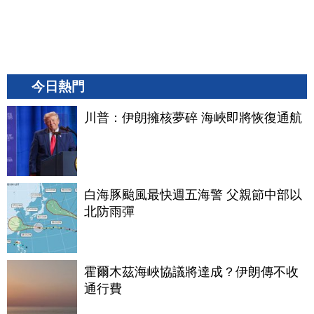
今日熱門
川普：伊朗擁核夢碎 海峽即將恢復通航
白海豚颱風最快週五海警 父親節中部以
北防雨彈
霍爾木茲海峽協議將達成？伊朗傳不收
通行費