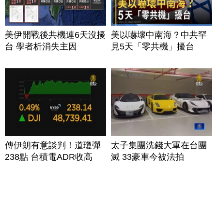
美伊開戰後共機連6天沒擾
美以嚇壞中南海？中共罕
台 學者析消失主因
見5天「零共機」擾台
傳伊朗有意談判！道瓊彈
太子集團洗錢大軍在台團
238點 台積電ADR收高
滅 33豪車今被法拍