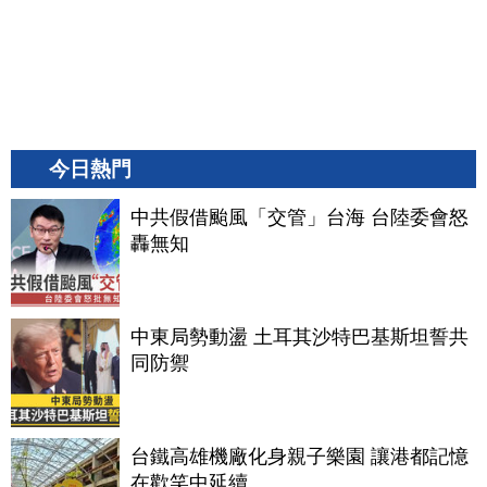
今日熱門
中共假借颱風「交管」台海 台陸委會怒
轟無知
中東局勢動盪 土耳其沙特巴基斯坦誓共
同防禦
台鐵高雄機廠化身親子樂園 讓港都記憶
在歡笑中延續