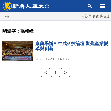
伊朗革命衛隊元老掌
關鍵字：張翊峰
嘉藥舉辦AI生成科技論壇 聚焦產業變
革與創新
2026-05-29 19:49:36
<
1
>