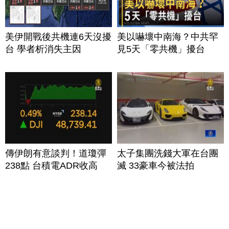
美伊開戰後共機連6天沒擾
美以嚇壞中南海？中共罕
台 學者析消失主因
見5天「零共機」擾台
傳伊朗有意談判！道瓊彈
太子集團洗錢大軍在台團
238點 台積電ADR收高
滅 33豪車今被法拍