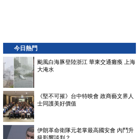
今日熱門
颱風白海豚登陸浙江 華東交通癱瘓 上海
大淹水
《堅不可摧》台中特映會 政商藝文界人
士同護美好價值
伊朗革命衛隊元老掌最高國安會 內鬥升
級影響談判？