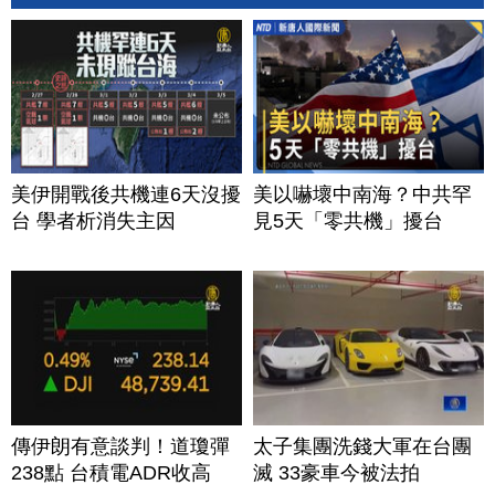
美伊開戰後共機連6天沒擾
美以嚇壞中南海？中共罕
台 學者析消失主因
見5天「零共機」擾台
傳伊朗有意談判！道瓊彈
太子集團洗錢大軍在台團
238點 台積電ADR收高
滅 33豪車今被法拍