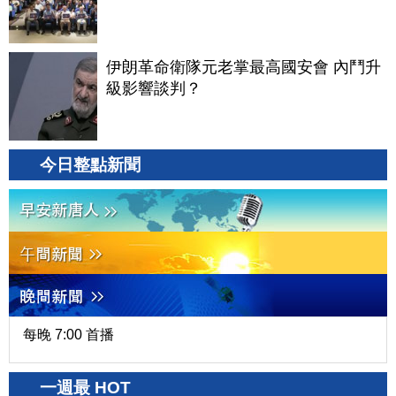
伊朗革命衛隊元老掌最高國安會 內鬥升
級影響談判？
今日整點新聞
每晚 7:00 首播
一週最 HOT