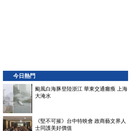
今日熱門
颱風白海豚登陸浙江 華東交通癱瘓 上海
大淹水
《堅不可摧》台中特映會 政商藝文界人
士同護美好價值