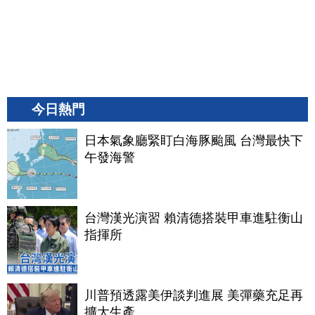
今日熱門
日本氣象廳緊盯白海豚颱風 台灣最快下
午發海警
台灣漢光演習 賴清德搭裝甲車進駐衡山
指揮所
川普預透露美伊談判進展 美彈藥充足再
擴大生產