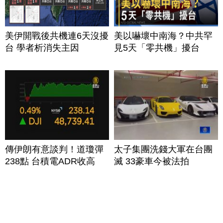
美伊開戰後共機連6天沒擾
美以嚇壞中南海？中共罕
台 學者析消失主因
見5天「零共機」擾台
傳伊朗有意談判！道瓊彈
太子集團洗錢大軍在台團
238點 台積電ADR收高
滅 33豪車今被法拍