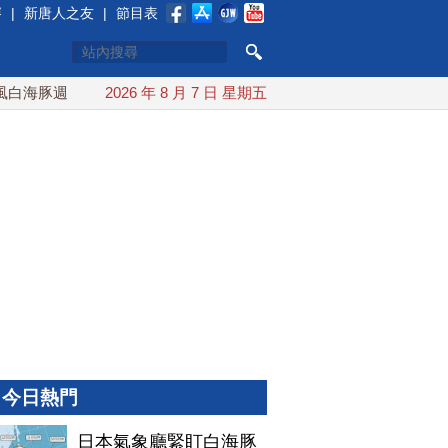
賽
|
新唐人之友
|
節目表
海豚週末最接近台灣 最快9日可能登陸中國
2026 年 8 月 7 日 星期五
台灣漢光首結合城鎮
今日熱門
日本氣象廳緊盯白海豚