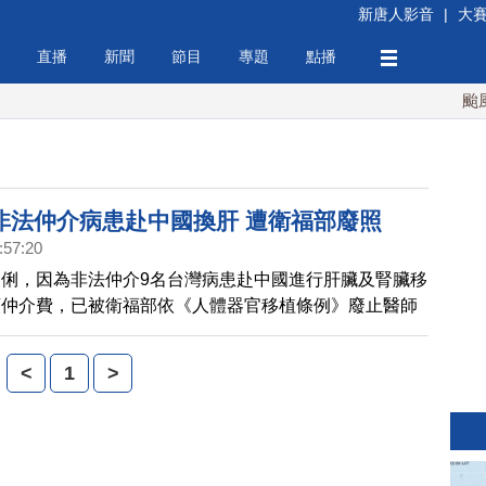
新唐人影音
|
大
直播
新聞
節目
專題
點播
颱風白
非法仲介病患赴中國換肝 遭衛福部廢照
:57:20
俐，因為非法仲介9名台灣病患赴中國進行肝臟及腎臟移
額仲介費，已被衛福部依《人體器官移植條例》廢止醫師
台灣首例因非法器官仲介遭廢照的醫師。
<
1
>