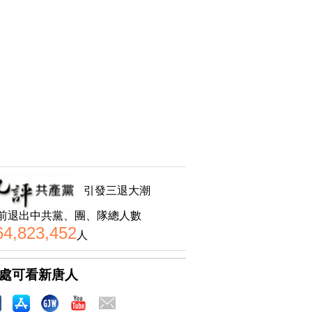
引發三退大潮
前退出中共黨、團、隊總人數
64,823,452
人
處可看新唐人