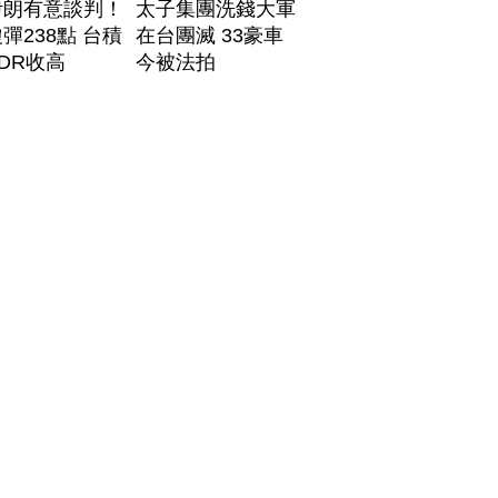
伊朗有意談判！
太子集團洗錢大軍
彈238點 台積
在台團滅 33豪車
DR收高
今被法拍