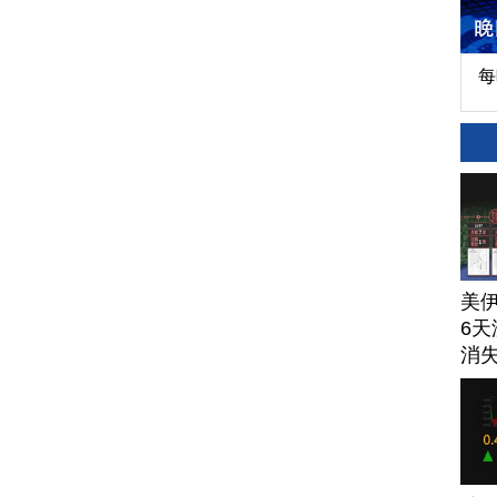
每
美
6天
消