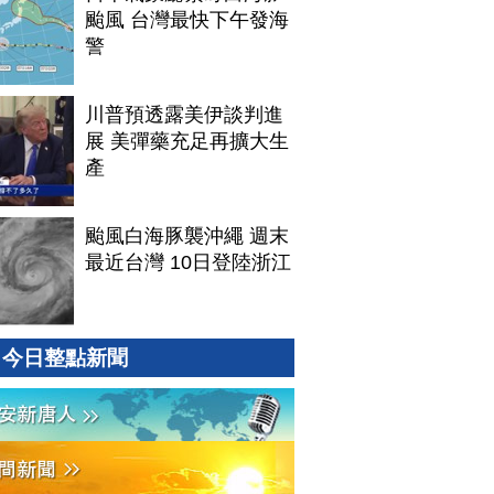
颱風 台灣最快下午發海
警
川普預透露美伊談判進
展 美彈藥充足再擴大生
產
颱風白海豚襲沖繩 週末
最近台灣 10日登陸浙江
今日整點新聞