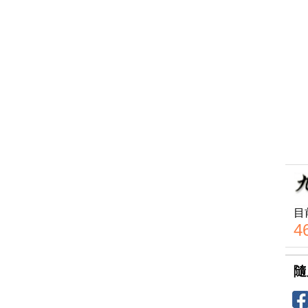
目
4
隨