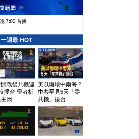
晚 7:00 首播
一週最 HOT
伊開戰後共機連
美以嚇壞中南海？
沒擾台 學者析
中共罕見5天「零
失主因
共機」擾台