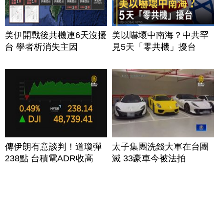
美伊開戰後共機連6天沒擾
美以嚇壞中南海？中共罕
台 學者析消失主因
見5天「零共機」擾台
傳伊朗有意談判！道瓊彈
太子集團洗錢大軍在台團
238點 台積電ADR收高
滅 33豪車今被法拍