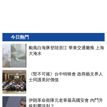
今日熱門
颱風白海豚登陸浙江 華東交通癱瘓 上海
大淹水
《堅不可摧》台中特映會 政商藝文界人
士同護美好價值
伊朗革命衛隊元老掌最高國安會 內鬥升
級影響談判？