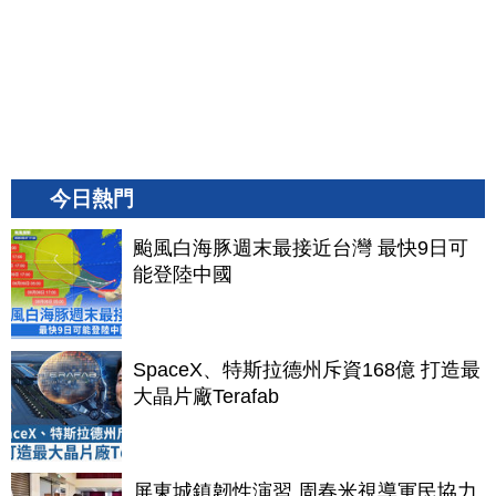
今日熱門
颱風白海豚週末最接近台灣 最快9日可
能登陸中國
SpaceX、特斯拉德州斥資168億 打造最
大晶片廠Terafab
屏東城鎮韌性演習 周春米視導軍民協力