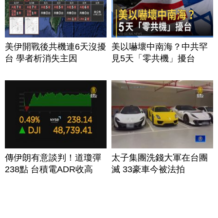
美伊開戰後共機連6天沒擾
美以嚇壞中南海？中共罕
台 學者析消失主因
見5天「零共機」擾台
傳伊朗有意談判！道瓊彈
太子集團洗錢大軍在台團
238點 台積電ADR收高
滅 33豪車今被法拍