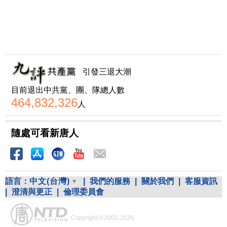
引發三退大潮
目前退出中共黨、團、隊總人數
464,832,326
人
隨處可看新唐人
語言：
中文(台灣)
|
我們的服務
|
關於我們
|
客服資訊
|
澄清與更正
|
倫理委員會
Copyright ©2002-2026