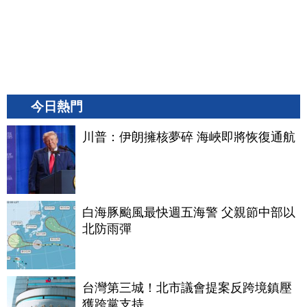
今日熱門
川普：伊朗擁核夢碎 海峽即將恢復通航
白海豚颱風最快週五海警 父親節中部以
北防雨彈
台灣第三城！北市議會提案反跨境鎮壓
獲跨黨支持