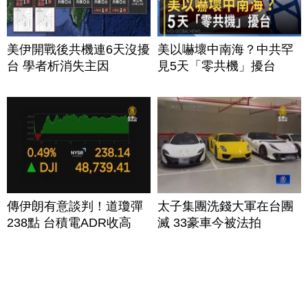
美伊開戰後共機連6天沒擾
美以嚇壞中南海？中共罕
台 學者析消失主因
見5天「零共機」擾台
傳伊朗有意談判！道瓊彈
太子集團洗錢大軍在台團
238點 台積電ADR收高
滅 33豪車今被法拍