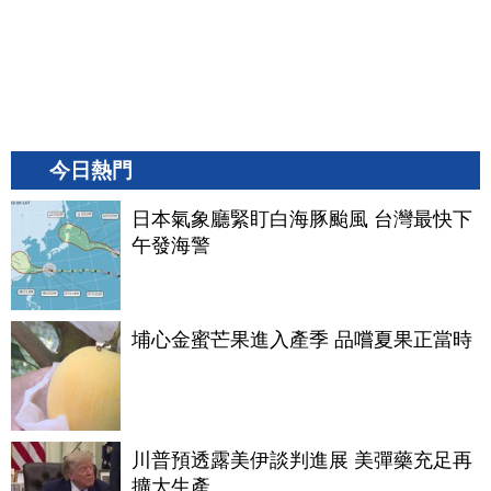
今日熱門
日本氣象廳緊盯白海豚颱風 台灣最快下
午發海警
埔心金蜜芒果進入產季 品嚐夏果正當時
川普預透露美伊談判進展 美彈藥充足再
擴大生產