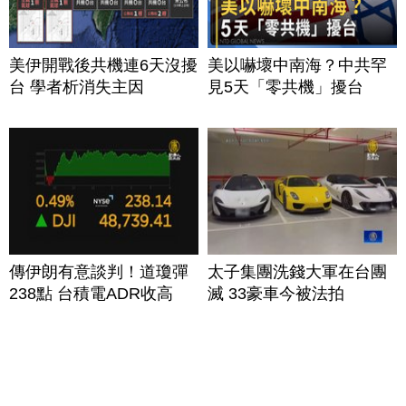
美伊開戰後共機連6天沒擾
美以嚇壞中南海？中共罕
台 學者析消失主因
見5天「零共機」擾台
傳伊朗有意談判！道瓊彈
太子集團洗錢大軍在台團
238點 台積電ADR收高
滅 33豪車今被法拍