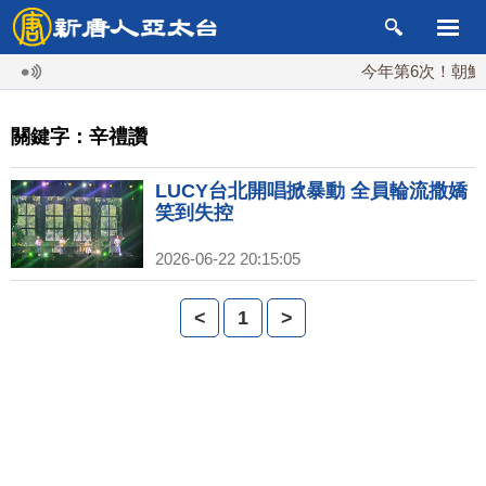
今年第6次！朝鮮發
關鍵字：辛禮讚
LUCY台北開唱掀暴動 全員輪流撒嬌
笑到失控
2026-06-22 20:15:05
<
1
>