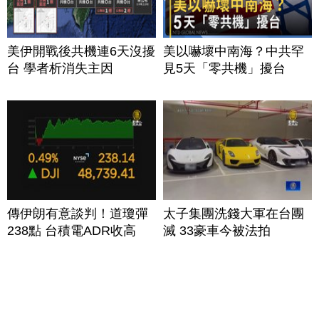
美伊開戰後共機連6天沒擾
美以嚇壞中南海？中共罕
台 學者析消失主因
見5天「零共機」擾台
傳伊朗有意談判！道瓊彈
太子集團洗錢大軍在台團
238點 台積電ADR收高
滅 33豪車今被法拍