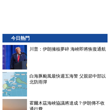
今日熱門
川普：伊朗擁核夢碎 海峽即將恢復通航
白海豚颱風最快週五海警 父親節中部以
北防雨彈
霍爾木茲海峽協議將達成？伊朗傳不收
通行費