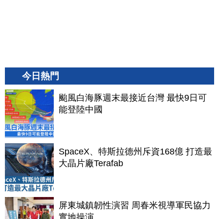
今日熱門
颱風白海豚週末最接近台灣 最快9日可
能登陸中國
SpaceX、特斯拉德州斥資168億 打造最
大晶片廠Terafab
屏東城鎮韌性演習 周春米視導軍民協力
實地操演