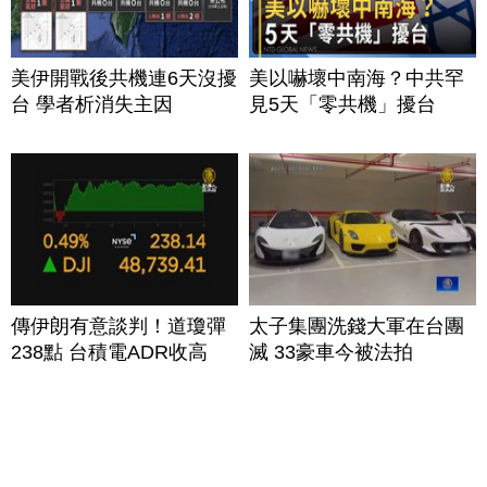
美伊開戰後共機連6天沒擾
美以嚇壞中南海？中共罕
台 學者析消失主因
見5天「零共機」擾台
傳伊朗有意談判！道瓊彈
太子集團洗錢大軍在台團
238點 台積電ADR收高
滅 33豪車今被法拍