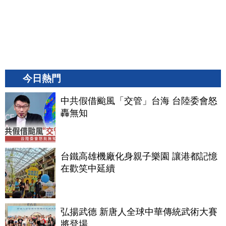
今日熱門
中共假借颱風「交管」台海 台陸委會怒
轟無知
台鐵高雄機廠化身親子樂園 讓港都記憶
在歡笑中延續
弘揚武德 新唐人全球中華傳統武術大賽
將登場