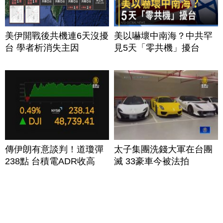
美伊開戰後共機連6天沒擾
美以嚇壞中南海？中共罕
台 學者析消失主因
見5天「零共機」擾台
傳伊朗有意談判！道瓊彈
太子集團洗錢大軍在台團
238點 台積電ADR收高
滅 33豪車今被法拍