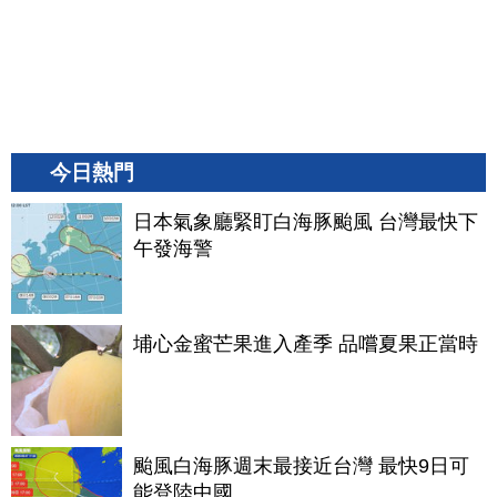
今日熱門
日本氣象廳緊盯白海豚颱風 台灣最快下
午發海警
埔心金蜜芒果進入產季 品嚐夏果正當時
颱風白海豚週末最接近台灣 最快9日可
能登陸中國