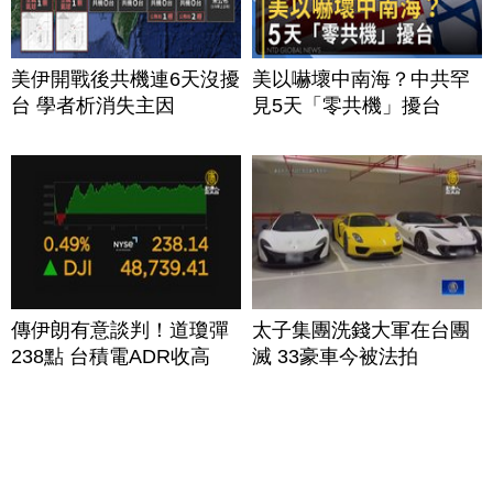
美伊開戰後共機連6天沒擾
美以嚇壞中南海？中共罕
台 學者析消失主因
見5天「零共機」擾台
傳伊朗有意談判！道瓊彈
太子集團洗錢大軍在台團
238點 台積電ADR收高
滅 33豪車今被法拍