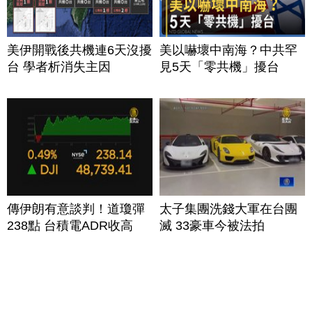
美伊開戰後共機連6天沒擾
美以嚇壞中南海？中共罕
台 學者析消失主因
見5天「零共機」擾台
傳伊朗有意談判！道瓊彈
太子集團洗錢大軍在台團
238點 台積電ADR收高
滅 33豪車今被法拍