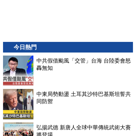
今日熱門
中共假借颱風「交管」台海 台陸委會怒
轟無知
中東局勢動盪 土耳其沙特巴基斯坦誓共
同防禦
弘揚武德 新唐人全球中華傳統武術大賽
將登場