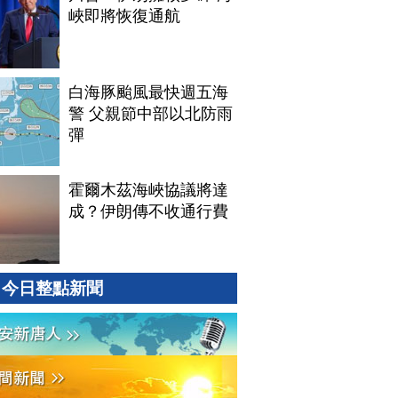
峽即將恢復通航
白海豚颱風最快週五海
警 父親節中部以北防雨
彈
霍爾木茲海峽協議將達
成？伊朗傳不收通行費
今日整點新聞