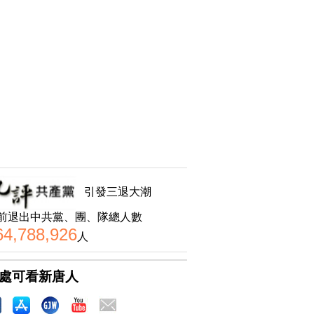
引發三退大潮
前退出中共黨、團、隊總人數
64,788,926
人
處可看新唐人