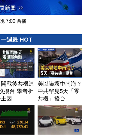
晚 7:00 首播
一週最 HOT
伊開戰後共機連
美以嚇壞中南海？
沒擾台 學者析
中共罕見5天「零
失主因
共機」擾台