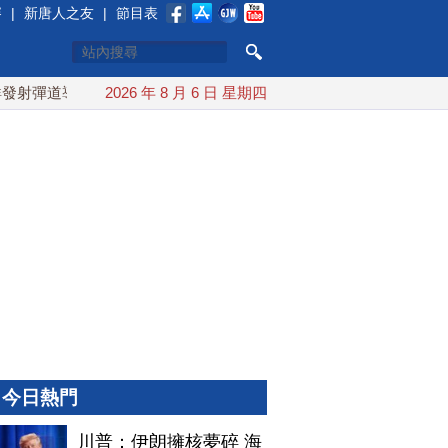
賽
|
新唐人之友
|
節目表
彈道導彈 落日本EEZ外
2026 年 8 月 6 日 星期四
紅海戰火續升溫 也門胡塞武裝稱又
今日熱門
川普：伊朗擁核夢碎 海