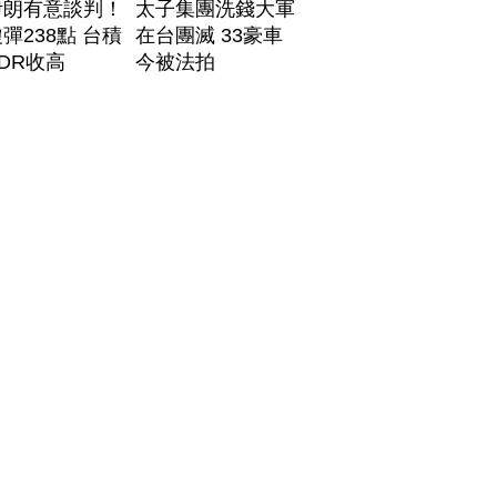
伊朗有意談判！
太子集團洗錢大軍
彈238點 台積
在台團滅 33豪車
DR收高
今被法拍