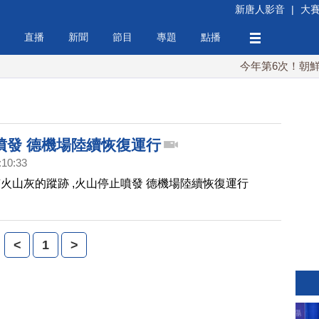
新唐人影音
|
大
直播
新聞
節目
專題
點播
今年第6次！朝鮮發射
噴發 德機場陸續恢復運行
:10:33
火山灰的蹤跡 ,火山停止噴發 德機場陸續恢復運行
<
1
>