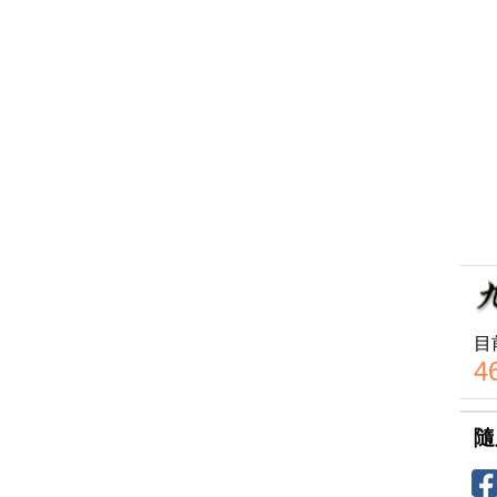
目
4
隨