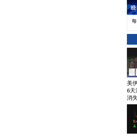
每
美
6天
消