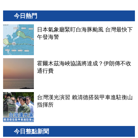
今日熱門
日本氣象廳緊盯白海豚颱風 台灣最快下
午發海警
霍爾木茲海峽協議將達成？伊朗傳不收
通行費
台灣漢光演習 賴清德搭裝甲車進駐衡山
指揮所
今日整點新聞