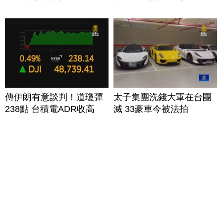
傳伊朗有意談判！道瓊彈
太子集團洗錢大軍在台團
238點 台積電ADR收高
滅 33豪車今被法拍