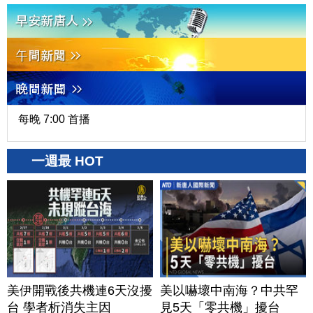
每晚 7:00 首播
一週最 HOT
美伊開戰後共機連6天沒擾
美以嚇壞中南海？中共罕
台 學者析消失主因
見5天「零共機」擾台