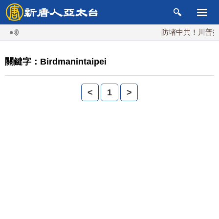
防堵中共！川普簽行
關鍵字：Birdmanintaipei
<
1
>