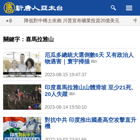
降低對中稀土依賴 川普宣布礦業投資20億美元
中東局
關鍵字：喜馬拉雅山
厄瓜多總統大選倒數6天 又有政治人
物遇害｜寰宇掃描
2023-08-15 19:47:37
印度喜馬拉雅山山體滑坡 至少21死、
20人失蹤
2023-08-14 19:50:10
對抗中共 印度推出國產高空攻擊直升
機
2022-10-03 22:51:56