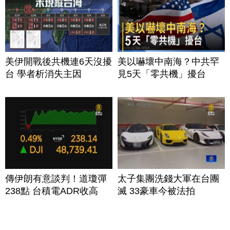
美伊開戰後共機連6天沒擾
美以嚇壞中南海？中共罕
台 學者析消失主因
見5天「零共機」擾台
傳伊朗有意談判！道瓊彈
太子集團洗錢大軍在台團
238點 台積電ADR收高
滅 33豪車今被法拍