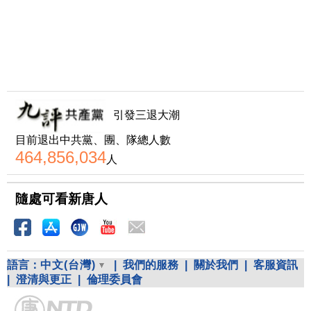
引發三退大潮
目前退出中共黨、團、隊總人數
464,856,034
人
隨處可看新唐人
語言：
中文(台灣)
|
我們的服務
|
關於我們
|
客服資訊
|
澄清與更正
|
倫理委員會