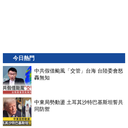
今日熱門
中共假借颱風「交管」台海 台陸委會怒
轟無知
中東局勢動盪 土耳其沙特巴基斯坦誓共
同防禦