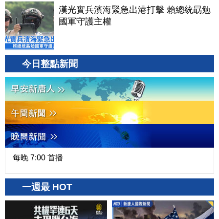
漢光實兵濱海緊急出港打擊 賴總統勗勉
國軍守護主權
今日整點新聞
每晚 7:00 首播
一週最 HOT