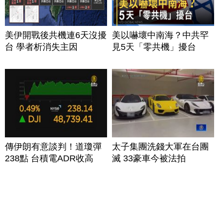
美伊開戰後共機連6天沒擾
美以嚇壞中南海？中共罕
台 學者析消失主因
見5天「零共機」擾台
傳伊朗有意談判！道瓊彈
太子集團洗錢大軍在台團
238點 台積電ADR收高
滅 33豪車今被法拍