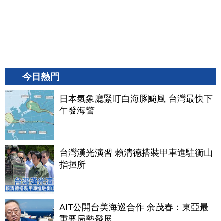
今日熱門
日本氣象廳緊盯白海豚颱風 台灣最快下
午發海警
台灣漢光演習 賴清德搭裝甲車進駐衡山
指揮所
AIT公開台美海巡合作 余茂春：東亞最
重要局勢發展