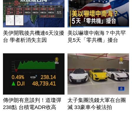
美伊開戰後共機連6天沒擾
美以嚇壞中南海？中共罕
台 學者析消失主因
見5天「零共機」擾台
傳伊朗有意談判！道瓊彈
太子集團洗錢大軍在台團
238點 台積電ADR收高
滅 33豪車今被法拍