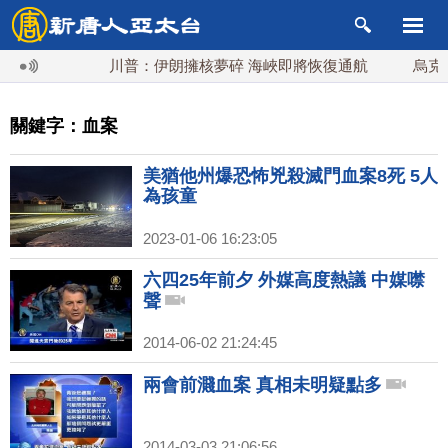
川普：伊朗擁核夢碎 海峽即將恢復通航
烏克蘭
關鍵字：血案
美猶他州爆恐怖兇殺滅門血案8死 5人
為孩童
2023-01-06 16:23:05
六四25年前夕 外媒高度熱議 中媒噤
聲
2014-06-02 21:24:45
兩會前濺血案 真相未明疑點多
2014-03-03 21:06:56