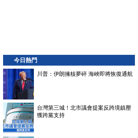
今日熱門
川普：伊朗擁核夢碎 海峽即將恢復通航
台灣第三城！北市議會提案反跨境鎮壓
獲跨黨支持