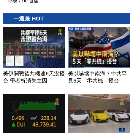
每晚 7:00 首播
一週最 HOT
美伊開戰後共機連6天沒擾
美以嚇壞中南海？中共罕
台 學者析消失主因
見5天「零共機」擾台