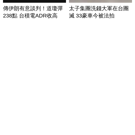
傳伊朗有意談判！道瓊彈
太子集團洗錢大軍在台團
238點 台積電ADR收高
滅 33豪車今被法拍