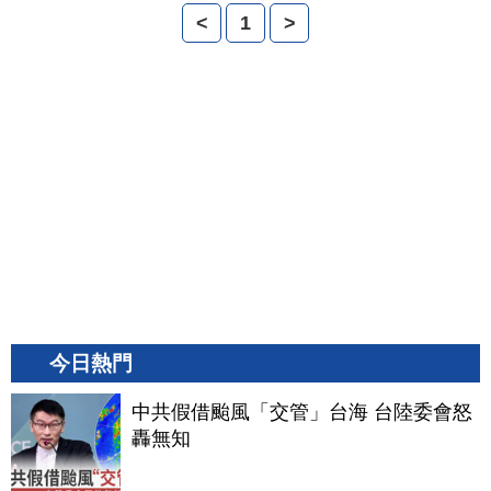
<
1
>
今日熱門
中共假借颱風「交管」台海 台陸委會怒
轟無知