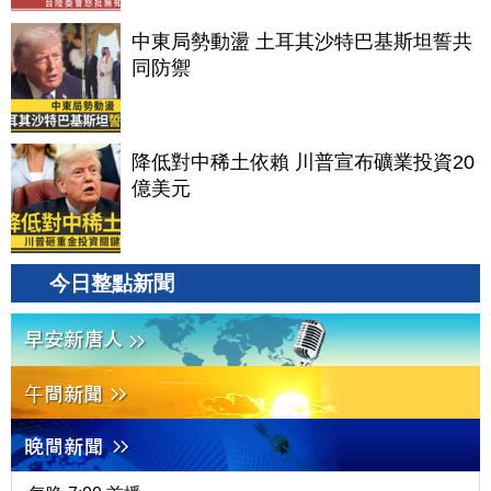
中東局勢動盪 土耳其沙特巴基斯坦誓共
同防禦
降低對中稀土依賴 川普宣布礦業投資20
億美元
今日整點新聞