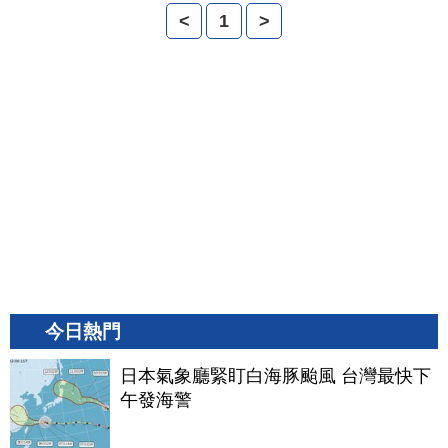
<
1
>
今日熱門
日本氣象廳緊盯白海豚颱風 台灣最快下
午發海警