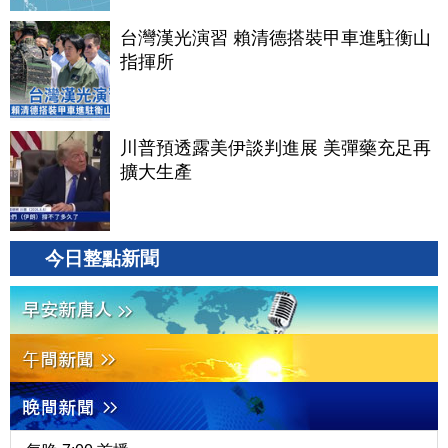
台灣漢光演習 賴清德搭裝甲車進駐衡山
指揮所
川普預透露美伊談判進展 美彈藥充足再
擴大生產
今日整點新聞