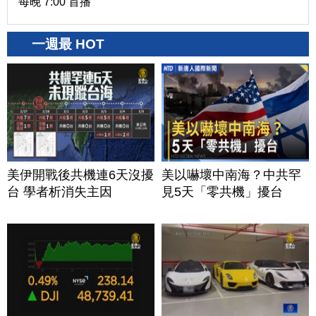
每晚 7:00 首播
一週最 HOT
美伊開戰後共機連6天沒擾
美以嚇壞中南海？中共罕
台 學者析消失主因
見5天「零共機」擾台