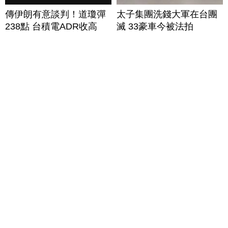
傳伊朗有意談判！道瓊彈
太子集團洗錢大軍在台團
238點 台積電ADR收高
滅 33豪車今被法拍