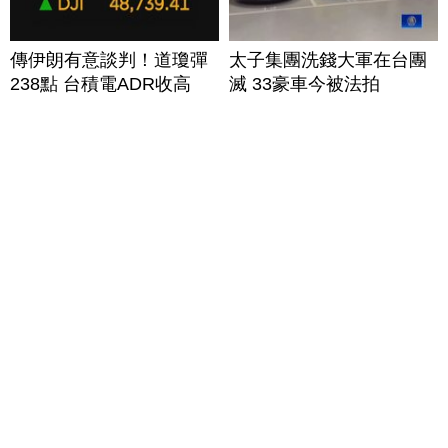
傳伊朗有意談判！道瓊彈
太子集團洗錢大軍在台團
238點 台積電ADR收高
滅 33豪車今被法拍