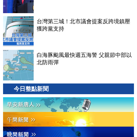
台灣第三城！北市議會提案反跨境鎮壓
獲跨黨支持
白海豚颱風最快週五海警 父親節中部以
北防雨彈
今日整點新聞