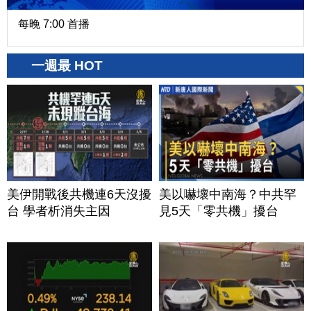
每晚 7:00 首播
一週最 HOT
美伊開戰後共機連6天沒擾
美以嚇壞中南海？中共罕
台 學者析消失主因
見5天「零共機」擾台