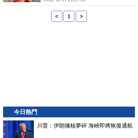
<
1
>
今日熱門
川普：伊朗擁核夢碎 海峽即將恢復通航