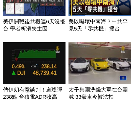
美伊開戰後共機連6天沒擾
美以嚇壞中南海？中共罕
台 學者析消失主因
見5天「零共機」擾台
傳伊朗有意談判！道瓊彈
太子集團洗錢大軍在台團
238點 台積電ADR收高
滅 33豪車今被法拍