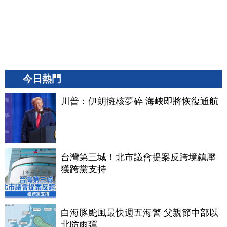
今日熱門
川普：伊朗擁核夢碎 海峽即將恢復通航
台灣第三城！北市議會提案反跨境鎮壓
獲跨黨支持
白海豚颱風最快週五海警 父親節中部以
北防雨彈