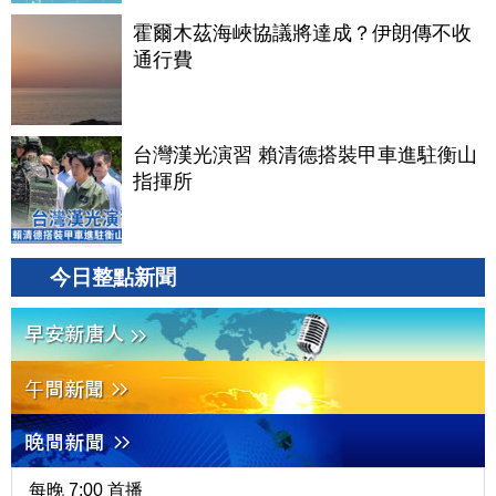
霍爾木茲海峽協議將達成？伊朗傳不收
通行費
台灣漢光演習 賴清德搭裝甲車進駐衡山
指揮所
今日整點新聞
每晚 7:00 首播