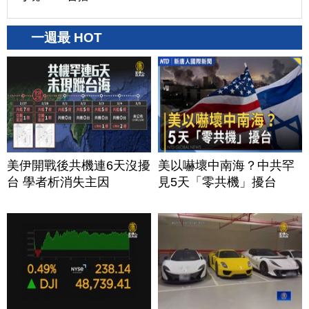
一週最 HOT
美伊開戰後共機連6天沒擾
美以嚇壞中南海？中共罕
台 學者析消失主因
見5天「零共機」擾台