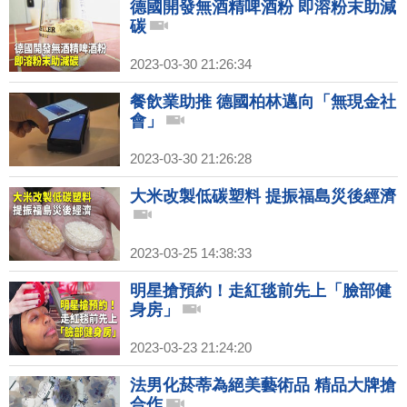
德國開發無酒精啤酒粉 即溶粉末助減
碳
2023-03-30 21:26:34
餐飲業助推 德國柏林邁向「無現金社
會」
2023-03-30 21:26:28
大米改製低碳塑料 提振福島災後經濟
2023-03-25 14:38:33
明星搶預約！走紅毯前先上「臉部健
身房」
2023-03-23 21:24:20
法男化菸蒂為絕美藝術品 精品大牌搶
合作