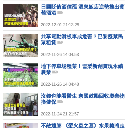
日圓貶值酒價漲 溫泉飯店逆勢推出葡
萄酒浴
2022-12-01 21:13:29
共享電動滑板車成危害？巴黎擬禁民
眾租賃
2022-11-26 14:04:53
地下停車場種菜！雪梨新創實現永續
農業
2022-11-26 14:04:48
沒錢也能看醫生 奈國鼓勵回收廢棄物
換健保
2022-11-24 21:21:57
不敵通膨 《螢火蟲之墓》水果糖將走