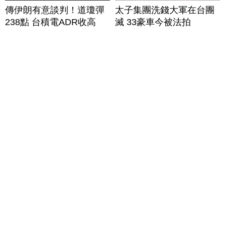
傳伊朗有意談判！道瓊彈
太子集團洗錢大軍在台團
238點 台積電ADR收高
滅 33豪車今被法拍