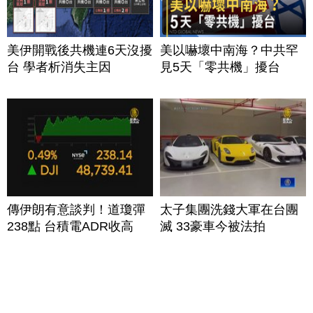
美伊開戰後共機連6天沒擾
美以嚇壞中南海？中共罕
台 學者析消失主因
見5天「零共機」擾台
傳伊朗有意談判！道瓊彈
太子集團洗錢大軍在台團
238點 台積電ADR收高
滅 33豪車今被法拍