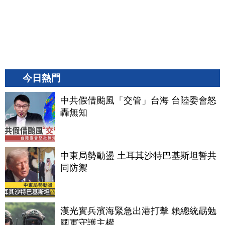
今日熱門
中共假借颱風「交管」台海 台陸委會怒
轟無知
中東局勢動盪 土耳其沙特巴基斯坦誓共
同防禦
漢光實兵濱海緊急出港打擊 賴總統勗勉
國軍守護主權