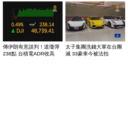
傳伊朗有意談判！道瓊彈
太子集團洗錢大軍在台團
238點 台積電ADR收高
滅 33豪車今被法拍