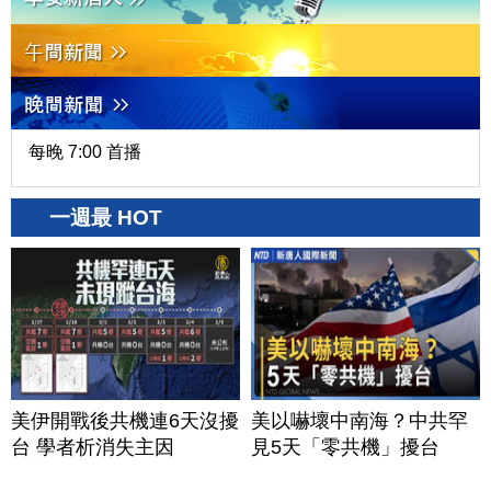
每晚 7:00 首播
一週最 HOT
美伊開戰後共機連6天沒擾
美以嚇壞中南海？中共罕
台 學者析消失主因
見5天「零共機」擾台