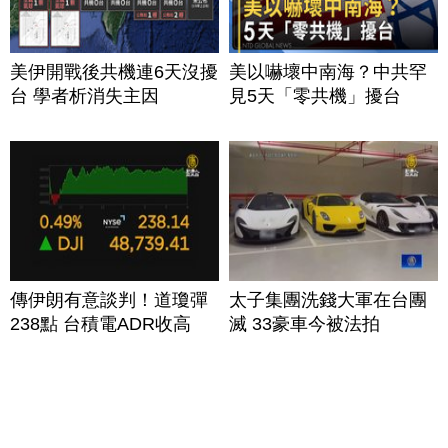
美伊開戰後共機連6天沒擾
美以嚇壞中南海？中共罕
台 學者析消失主因
見5天「零共機」擾台
傳伊朗有意談判！道瓊彈
太子集團洗錢大軍在台團
238點 台積電ADR收高
滅 33豪車今被法拍