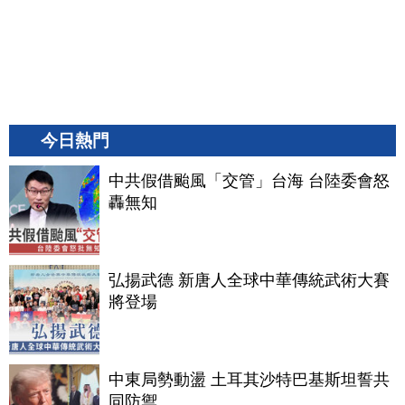
今日熱門
中共假借颱風「交管」台海 台陸委會怒
轟無知
弘揚武德 新唐人全球中華傳統武術大賽
將登場
中東局勢動盪 土耳其沙特巴基斯坦誓共
同防禦