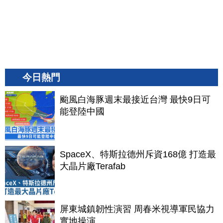
今日熱門
颱風白海豚週末最接近台灣 最快9日可
能登陸中國
SpaceX、特斯拉德州斥資168億 打造最
大晶片廠Terafab
屏東城鎮韌性演習 周春米視導軍民協力
實地操演