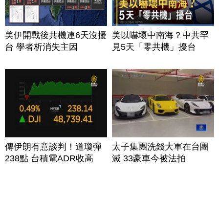
美伊開戰後共機連6天沒擾
美以嚇壞中南海？中共罕
台 學者析消失主因
見5天「零共機」擾台
傳伊朗有意談判！道瓊彈
太子集團洗錢大軍在台團
238點 台積電ADR收高
滅 33豪車今被法拍