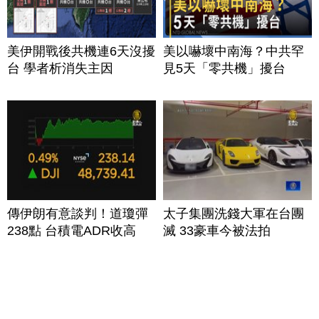
美伊開戰後共機連6天沒擾
美以嚇壞中南海？中共罕
台 學者析消失主因
見5天「零共機」擾台
傳伊朗有意談判！道瓊彈
太子集團洗錢大軍在台團
238點 台積電ADR收高
滅 33豪車今被法拍