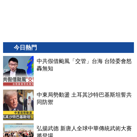
今日熱門
中共假借颱風「交管」台海 台陸委會怒
轟無知
中東局勢動盪 土耳其沙特巴基斯坦誓共
同防禦
弘揚武德 新唐人全球中華傳統武術大賽
將登場