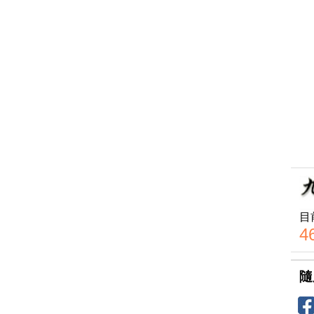
目
4
隨