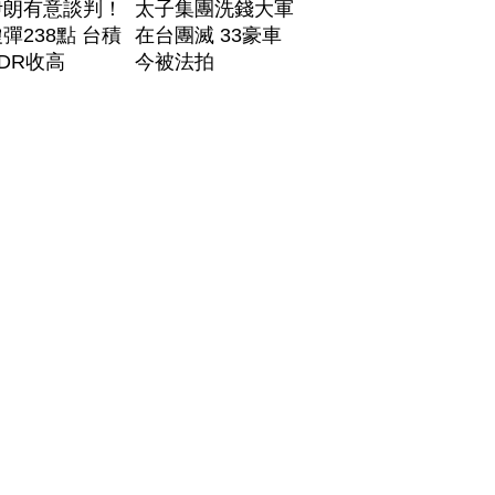
伊朗有意談判！
太子集團洗錢大軍
彈238點 台積
在台團滅 33豪車
DR收高
今被法拍