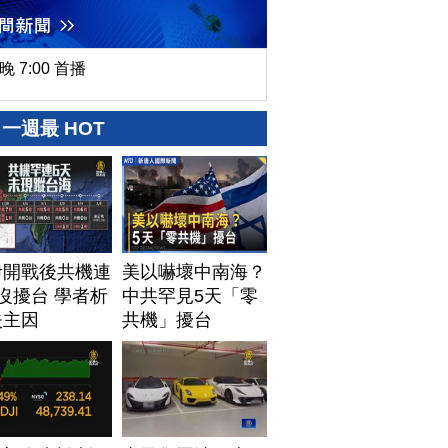
晚 7:00 首播
一週最 HOT
伊開戰後共機連
美以嚇壞中南海？
沒擾台 學者析
中共罕見5天「零
失主因
共機」擾台