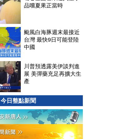
品嚐夏果正當時
颱風白海豚週末最接近
台灣 最快9日可能登陸
中國
川普預透露美伊談判進
展 美彈藥充足再擴大生
產
今日整點新聞