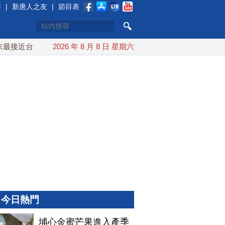
賽
|
新唐人之友
|
節目表
接近台灣 最快9日可能登陸中國
2026 年 8 月 8 日 星期六
台灣漢光首結合城鎮演習 AI
今日熱門
埔心金蜜芒果進入產季