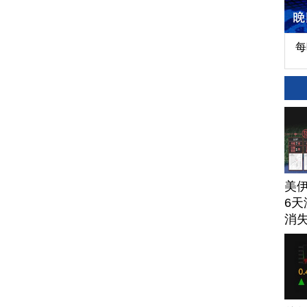
每
美
6天
消