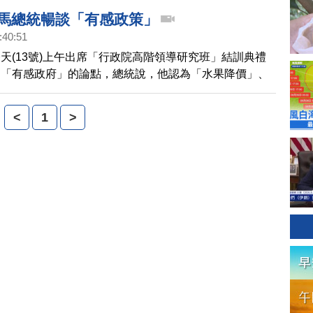
也能說是有感政策。在野黨立委呼籲，政府別再口號治
 馬總統暢談「有感政策」
:40:51
天(13號)上午出席「行政院高階領導研究班」結訓典禮
出「有感政府」的論點，總統說，他認為「水果降價」、
」、「美國免簽」和「釣魚台護漁」，都是讓人民有感的
勉勵在場官員，要多發想讓人民有感的政策，才能積少成
<
1
>
有感覺。