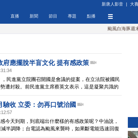
新唐人影音
|
大
直播
新聞
節目
專題
點播
颱風白海豚週末最
政府應擺脫半盲文化 提有感政策
:31:34
 ，民進黨立院團召開國是會議的提案，在立法院被國民
優勢遭封殺。前民進黨主席蔡英文表示，這是凝聚共識的
宏碁創辦人施振榮受邀到小英基金會演講，被媒體問到是
文喊出的國是會議？施振榮說，他保持中立。但他認為，
月驗收 立委：勿再口號治國
期有形的成果，政府更應提出有感政策，給人民希望。
:12:57
有感今天到期，到底端出什麼樣的有感政策呢？中油說，
週減半調降；台電認為颱風來襲時，如果斷電能迅速回復
很有感，不過，讓立委感到無厘頭的是，台鐵說提供便當