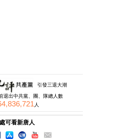
引發三退大潮
前退出中共黨、團、隊總人數
64,836,721
人
處可看新唐人