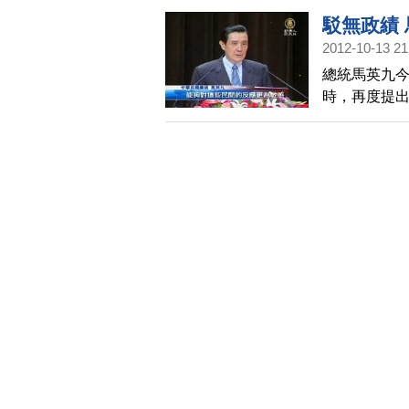
新菜色居然
駁無政績
國。
2012-10-13 21
總統馬英九今
時，再度提
「外勞增加
政策，他也
多，讓民眾