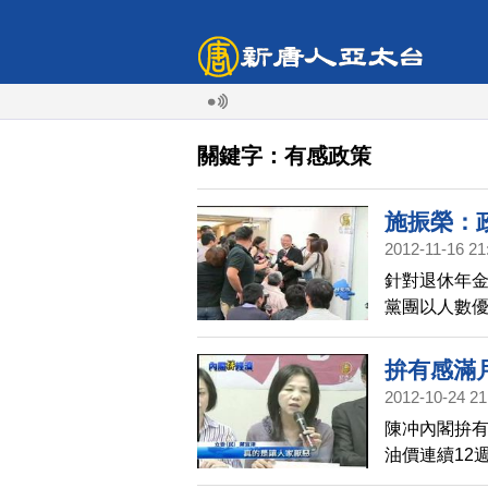
關鍵字：有感政策
施振榮：
2012-11-16 21
針對退休年金
黨團以人數
過程。當天
否支持蔡英
拚有感滿
與其重視短
2012-10-24 21
陳冲內閣拚
油價連續12
供電，這也