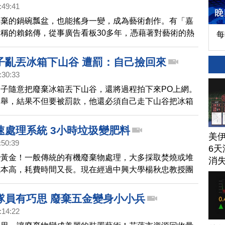
:49:41
廢棄的鍋碗瓢盆，也能搖身一變，成為藝術創作。有「嘉
稱的賴銘傳，從事廣告看板30多年，憑藉著對藝術的熱
每
眼中的廢棄物品，經過巧手大改造後，搖身變成栩栩如生
，即日起在嘉義新光三越展出。
子亂丟冰箱下山谷 遭罰：自己撿回來
:30:33
子隨意把廢棄冰箱丟下山谷，還將過程拍下來PO上網。
檢舉，結果不但要被罰款，他還必須自己走下山谷把冰箱
友們都大讚，這是最好的懲罰。
速處理系統 3小時垃圾變肥料
美
:50:39
6天
變黃金！一般傳統的有機廢棄物處理，大多採取焚燒或堆
消
成本高，耗費時間又長。現在經過中興大學楊秋忠教授團
有機質廢棄物快速處理系統」，3小時就能將垃圾轉為有
隊員有巧思 廢棄五金變身小小兵
:14:22