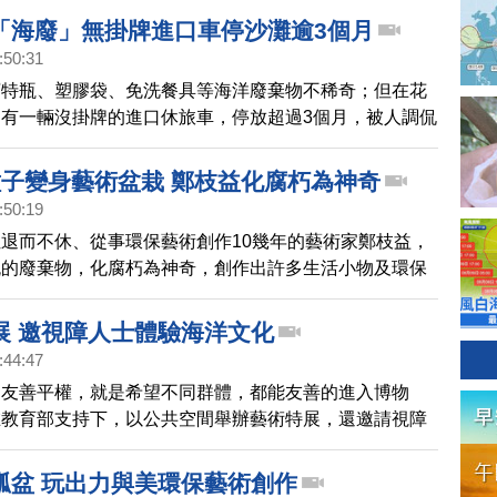
「海廢」無掛牌進口車停沙灘逾3個月
:50:31
寶特瓶、塑膠袋、免洗餐具等海洋廢棄物不稀奇；但在花
有一輛沒掛牌的進口休旅車，停放超過3個月，被人調侃
值」的「海廢」。花蓮縣環保局表示，由於沒有造成汙
上拖吊，待釐清土地管理機關後，再討論後續處理辦法。
種子變身藝術盆栽 鄭枝益化腐朽為神奇
:50:19
退而不休、從事環保藝術創作10幾年的藝術家鄭枝益，
流的廢棄物，化腐朽為神奇，創作出許多生活小物及環保
保又具創意，並結合學校推廣海洋教育，將環保理念帶入
展 邀視障人士體驗海洋文化
:44:47
的友善平權，就是希望不同群體，都能友善的進入博物
在教育部支持下，以公共空間舉辦藝術特展，還邀請視障
入博物館。
瓢盆 玩出力與美環保藝術創作