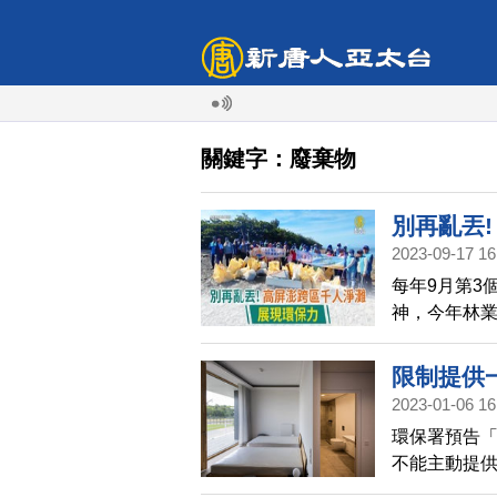
關鍵字：廢棄物
別再亂丟!
2023-09-17 16
每年9月第3
神，今年林業
灣北、中、
站也擴大同
限制提供一
2023-01-06 16
環保署預告「
不能主動提
望優先上路