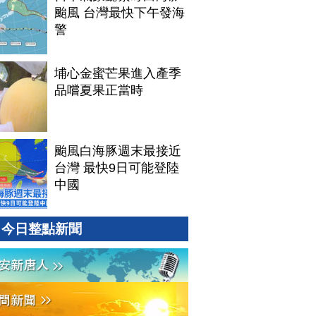
颱風 台灣最快下午發海
警
埔心金蜜芒果進入產季
品嚐夏果正當時
颱風白海豚週末最接近
台灣 最快9日可能登陸
中國
今日整點新聞