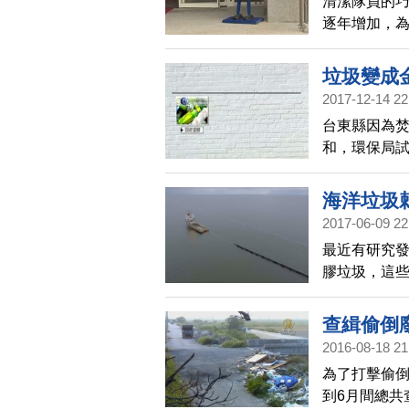
清潔隊員的
逐年增加，
把廢棄的五
命，也成為
垃圾變成
2017-12-14 22
台東縣因為焚
和，環保局試
磚，經過考
料棒，既能
海洋垃圾
2017-06-09 22
最近有研究
膠垃圾，這
多專家束手
法，預計能
查緝偷倒
2016-08-18 21
為了打擊偷倒
到6月間總共