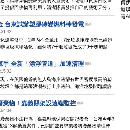
巧思，讓廢棄物變成美麗的裝置藝術！花蓮市資源回收量
傳
為了提倡回收物再利用，清潔隊員發揮自己的藝術天分，
道瓊
金、瓦斯桶，組裝焊接成小小兵，不僅賦予回收物新生
電A
花蓮清潔隊大樓的新地標。
金 台東試辦塑膠磚變燃料棒發電
:31:42
化爐整修中，2年內不會啟用，7座垃圾掩埋場都已經飽
辦垃圾掩場活化，雖然將7千噸垃圾做成了9千塊塑膠
察和專業討論，決定要採取德國的模式，將塑膠磚製成燃
解決廢棄物的問題，又能發電。
棘手 全新「漂浮管道」加速清理
:15:32
發現，在英國偏僻的無人島海岸邊卻有世界密度最高的塑
些垃圾全都是隨著浪潮被打上岸邊的。海洋垃圾問題讓許
無策，但最近有一個專門處理海洋垃圾的公司發明了新方
在五年內清走太平洋裡一半的垃圾。
廢棄物！嘉義縣架設遠端監控
:54:04
廢棄物不法行為，嘉義縣環保局召開記者會，公布今年3
查獲13起棄置案件，已開罰並要求業者將廢棄物清理乾