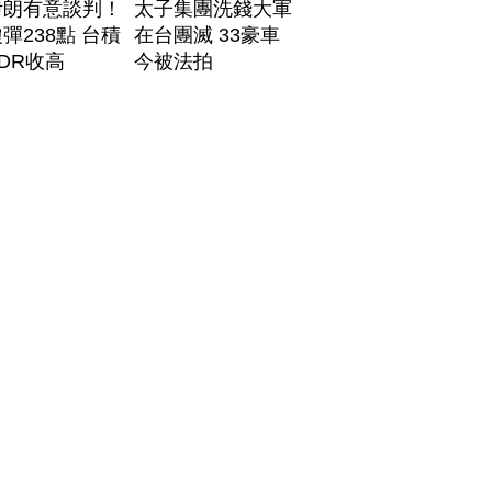
伊朗有意談判！
太子集團洗錢大軍
彈238點 台積
在台團滅 33豪車
DR收高
今被法拍