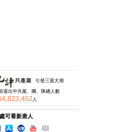
引發三退大潮
前退出中共黨、團、隊總人數
64,823,452
人
處可看新唐人