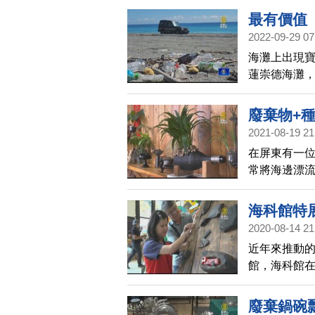
最有價值
2022-09-29 07
海灘上出現
蓮崇德海灘，
為「最有價
染，不會馬
廢棄物+
2021-08-19 21
在屏東有一位
常將海邊漂
盆栽，既環
校園。
海科館特
2020-08-14 21
近年來推動
館，海科館
朋友一起進
廢棄鍋碗