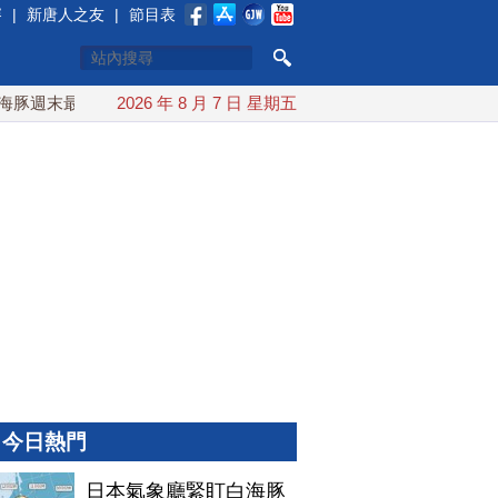
賽
|
新唐人之友
|
節目表
週末最接近台灣 最快9日可能登陸中國
2026 年 8 月 7 日 星期五
台灣漢光首結合城鎮演習
今日熱門
日本氣象廳緊盯白海豚