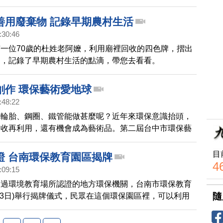
查案關鍵，是遠端監控。
善用廢棄物 記錄早期農村生活
:30:46
一位70歲的杜姓老阿嬤，利用廟裡回收的四色牌，摺出
品，記錄了早期農村生活的點滴，帶您去看看。
創作 環保藝術愛地球
:48:22
車輪胎、鋼圈、鐵管能做甚麼呢？近年來環保意識抬頭，
回收再利用，還有機會成為藝術品。第二屆台中市環保藝
在台中北屯區二手家具回收場舉行，知名雕塑家也發揮巧
用廢棄物製作成環保藝術品30多件，讓整個園區宛如一
目
證 台南環保教育園區揭牌
術館。
4
:09:15
通過環境教育場所認證的地方環保機關，台南市環保教育
隨
13日)舉行揭牌儀式，民眾在這個環保園區裡，可以利用
腳踏車回收拍賣處理家中不需要的物品，還可以學到如何
術化，以及如何使用廢棄的食用油製作肥皂，吸引許多民