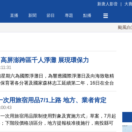
新唐人影音
|
大
直播
新聞
節目
專題
點播
颱風白海豚
 高屏澎跨區千人淨灘 展現環保力
:11:31
個星期六為國際淨灘日，為響應國際淨灘日及向海致敬精
保育署各分署及國家森林志工延續第二年，16日在全台
南、東區串聯同步進行淨灘活動，屏東分署及轄下各工作
步結合在地的機關及社區居民共同參與保安林淨灘。
次用旅宿用品7/1上路 地方、業者肯定
:00:43
一次用旅宿用品限制使用對象及實施方式」草案，7月起
供；下階段價格須區分，地方提報核准後施行，南投縣可
。飯店集團已逐步提早推動。