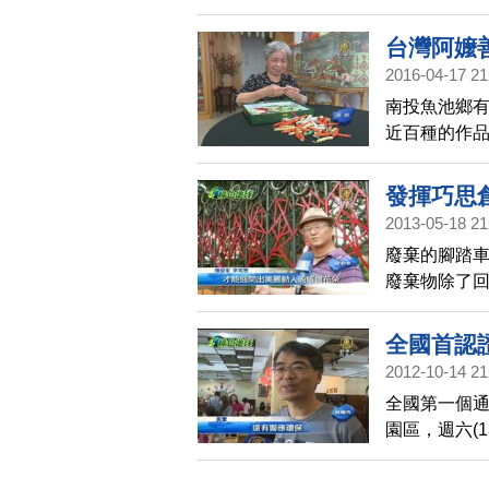
淨，背後的
台灣阿嬤
2016-04-17 21
南投魚池鄉有
近百種的作
發揮巧思
2013-05-18 21
廢棄的腳踏
廢棄物除了
術節18號將
思與創意，利
全國首認
座戶外的美
2012-10-14 21
全國第一個
園區，週六(
二手家具及
將廢棄物藝