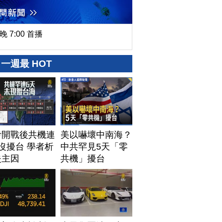
晚 7:00 首播
一週最 HOT
伊開戰後共機連
美以嚇壞中南海？
沒擾台 學者析
中共罕見5天「零
失主因
共機」擾台