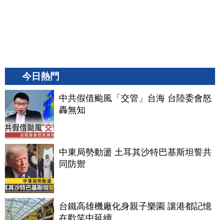
今日熱門
中共假借颱風「交管」台海 台陸委會怒
轟無知
中東局勢動盪 土耳其沙特巴基斯坦誓共
同防禦
台鐵高雄機廠化身親子樂園 讓港都記憶
在歡笑中延續