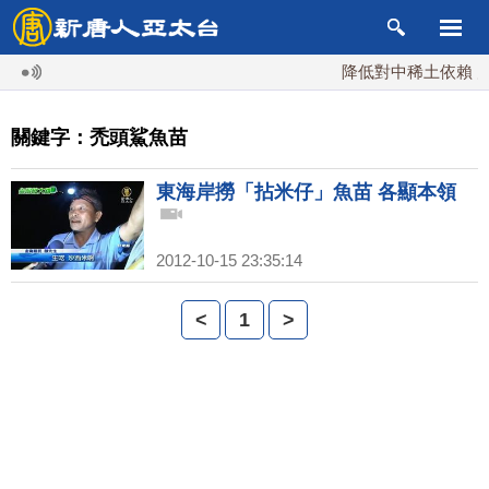
降低對中稀土依賴 川
關鍵字：禿頭鯊魚苗
東海岸撈「拈米仔」魚苗 各顯本領
2012-10-15 23:35:14
<
1
>