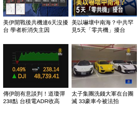
美伊開戰後共機連6天沒擾
美以嚇壞中南海？中共罕
台 學者析消失主因
見5天「零共機」擾台
傳伊朗有意談判！道瓊彈
太子集團洗錢大軍在台團
238點 台積電ADR收高
滅 33豪車今被法拍