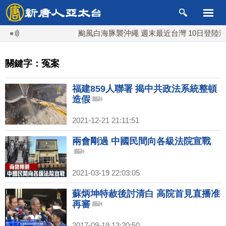
颱風白海豚襲沖繩 週末最近台灣 10日登陸浙江
關鍵字：冤案
福建859人聯署 揭中共政法系統整頓
造假
2021-12-21 21:11:51
兩會剛過 中國民間向各級法院宣戰
2021-03-19 22:03:05
蘇炳坤特赦後討清白 高院首見直播准
再審
2017-09-19 13:20:50