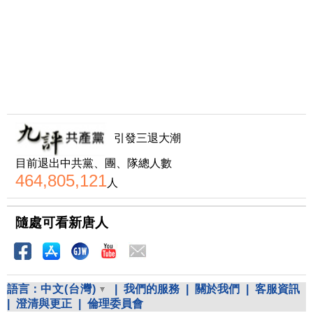
引發三退大潮
目前退出中共黨、團、隊總人數
464,805,121
人
隨處可看新唐人
語言：
中文(台灣)
|
我們的服務
|
關於我們
|
客服資訊
|
澄清與更正
|
倫理委員會