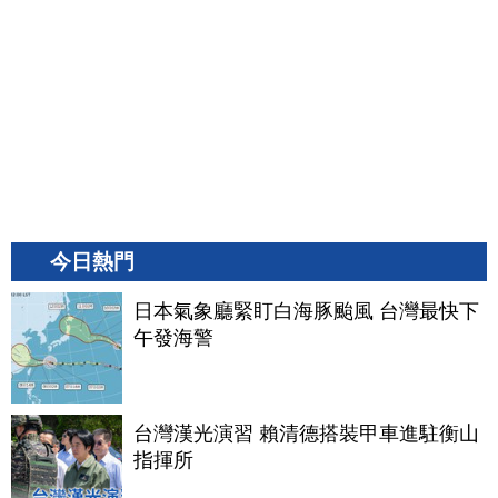
今日熱門
日本氣象廳緊盯白海豚颱風 台灣最快下
午發海警
台灣漢光演習 賴清德搭裝甲車進駐衡山
指揮所