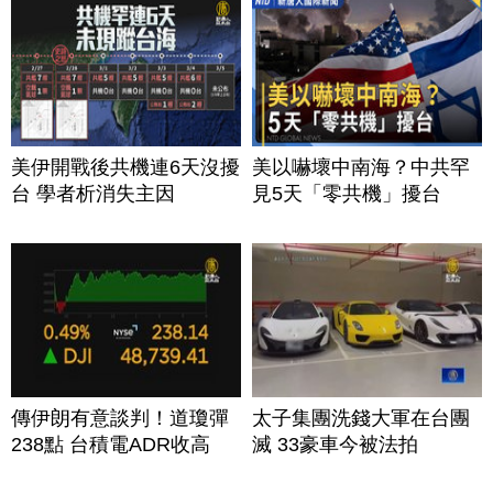
美伊開戰後共機連6天沒擾
美以嚇壞中南海？中共罕
台 學者析消失主因
見5天「零共機」擾台
傳伊朗有意談判！道瓊彈
太子集團洗錢大軍在台團
238點 台積電ADR收高
滅 33豪車今被法拍