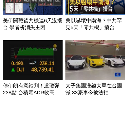
美伊開戰後共機連6天沒擾
美以嚇壞中南海？中共罕
台 學者析消失主因
見5天「零共機」擾台
傳伊朗有意談判！道瓊彈
太子集團洗錢大軍在台團
238點 台積電ADR收高
滅 33豪車今被法拍