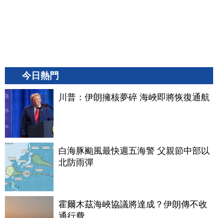
今日熱門
川普：伊朗擁核夢碎 海峽即將恢復通航
白海豚颱風最快週五海警 父親節中部以
北防雨彈
霍爾木茲海峽協議將達成？伊朗傳不收
通行費