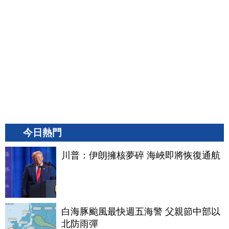
今日熱門
川普：伊朗擁核夢碎 海峽即將恢復通航
白海豚颱風最快週五海警 父親節中部以
北防雨彈