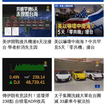
美伊開戰後共機連6天沒擾
美以嚇壞中南海？中共罕
台 學者析消失主因
見5天「零共機」擾台
傳伊朗有意談判！道瓊彈
太子集團洗錢大軍在台團
238點 台積電ADR收高
滅 33豪車今被法拍