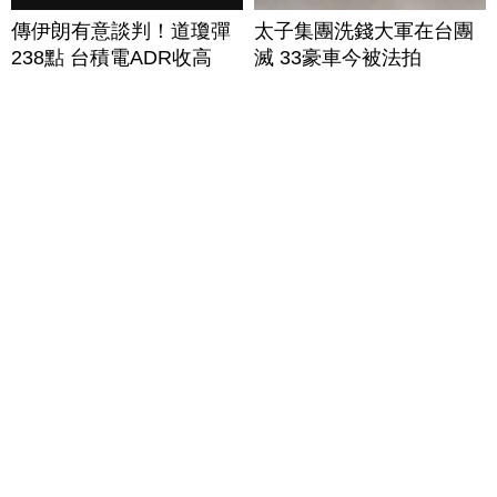
傳伊朗有意談判！道瓊彈
太子集團洗錢大軍在台團
238點 台積電ADR收高
滅 33豪車今被法拍