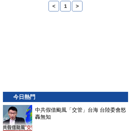
<
1
>
今日熱門
中共假借颱風「交管」台海 台陸委會怒
轟無知