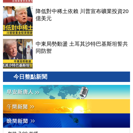
降低對中稀土依賴 川普宣布礦業投資20
億美元
中東局勢動盪 土耳其沙特巴基斯坦誓共
同防禦
今日整點新聞