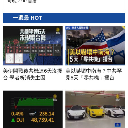
每晚 7:00 首播
一週最 HOT
美伊開戰後共機連6天沒擾
美以嚇壞中南海？中共罕
台 學者析消失主因
見5天「零共機」擾台