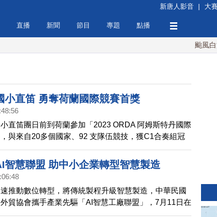
新唐人影音
|
大
直播
新聞
節目
專題
點播
颱風白海豚
國小直笛 勇奪荷蘭國際競賽首獎
:48:56
小直笛團日前到荷蘭參加「2023 ORDA 阿姆斯特丹國際
，與來自20多個國家、92 支隊伍競技，獲C1合奏組冠
在13日返回學校同慶。
AI智慧聯盟 助中小企業轉型智慧製造
:06:48
加速推動數位轉型，將傳統製程升級智慧製造，中華民國
外貿協會攜手產業先驅「AI智慧工廠聯盟」，7月11日在
處舉辦「從數位轉型到智慧企業」研討會，超過70 家企