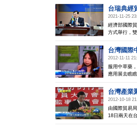
業共襄盛舉
台瑞典經
2021-11-25 23
經濟部國際貿
方式舉行，
也在稅務資
台灣國際
2012-11-11 21
服用中草藥
應用展去瞧
中草藥的印
台灣產業
2012-10-18 21
由國際貿易局
18日兩天在
世界各國的
械製造廠廠