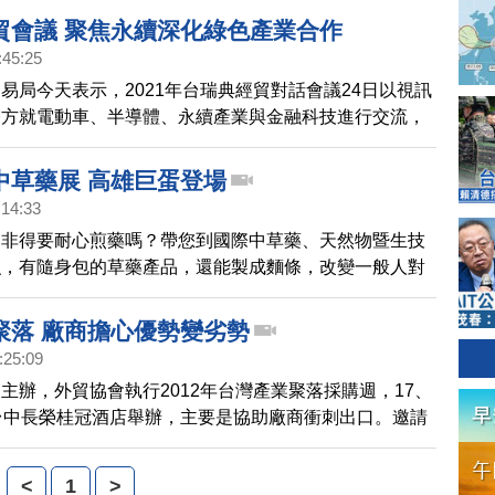
。
貿會議 聚焦永續深化綠色產業合作
:45:25
易局今天表示，2021年台瑞典經貿對話會議24日以視訊
雙方就電動車、半導體、永續產業與金融科技進行交流，
訊透明化等議題尋求合作。
中草藥展 高雄巨蛋登場
:14:33
，非得要耐心煎藥嗎？帶您到國際中草藥、天然物暨生技
瞧，有隨身包的草藥產品，還能製成麵條，改變一般人對
象。
聚落 廠商擔心優勢變劣勢
:25:09
主辦，外貿協會執行2012年台灣產業聚落採購週，17、
台中長榮桂冠酒店舉辦，主要是協助廠商衝刺出口。邀請
重量級買主參訪台灣優質產業，不過位在台中工業區的機
商卻擔憂，目前缺少差異性，擔心優勢變劣勢。
<
1
>