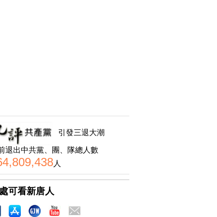
引發三退大潮
前退出中共黨、團、隊總人數
64,809,438
人
處可看新唐人