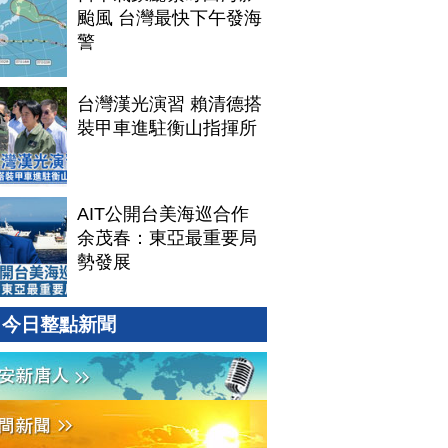
颱風 台灣最快下午發海
警
台灣漢光演習 賴清德搭
裝甲車進駐衡山指揮所
AIT公開台美海巡合作
余茂春：東亞最重要局
勢發展
今日整點新聞