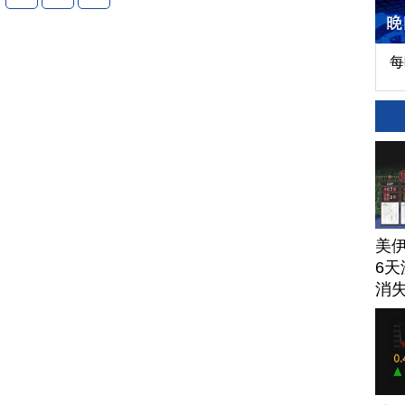
每
美
6天
消