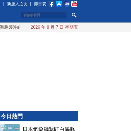
賽
|
新唐人之友
|
節目表
襲沖繩 週末最近台灣 10日登陸浙江
2026 年 8 月 7 日 星期五
川普預透露美伊談判進展
今日熱門
日本氣象廳緊盯白海豚