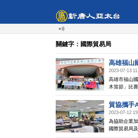
關鍵字：國際貿易局
高雄福山
2023-07-13 11
高雄市福山國
木笛節」比賽
軍首獎。團員
貿協攜手
2023-07-12 19
為協助企業
國際貿易局及
貿協高雄辦事