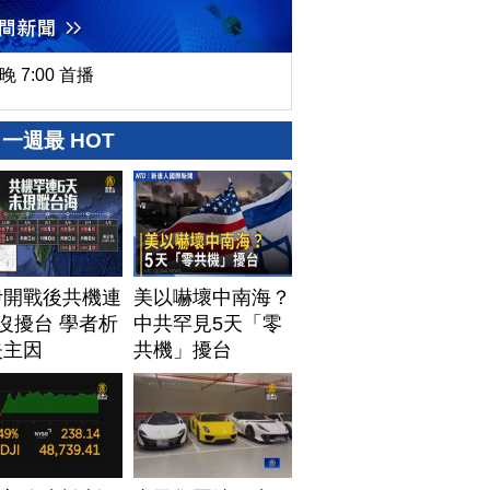
晚 7:00 首播
一週最 HOT
伊開戰後共機連
美以嚇壞中南海？
沒擾台 學者析
中共罕見5天「零
失主因
共機」擾台