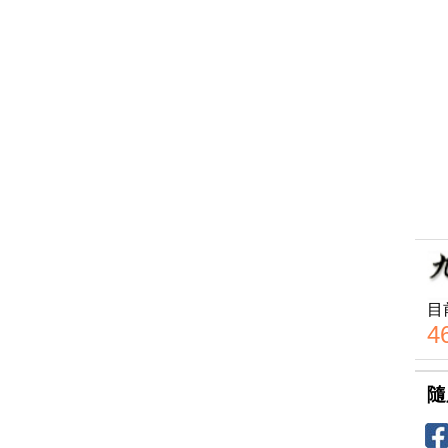
目
4
隨