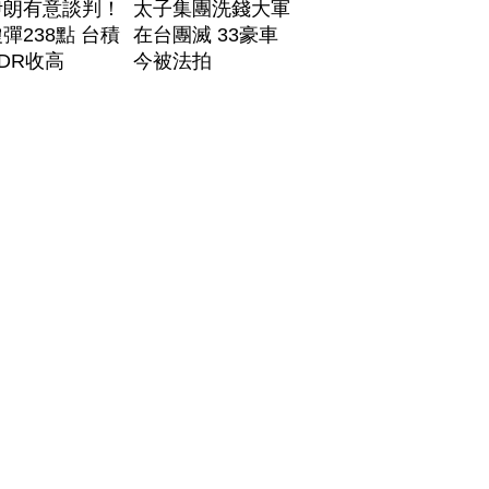
伊朗有意談判！
太子集團洗錢大軍
彈238點 台積
在台團滅 33豪車
DR收高
今被法拍