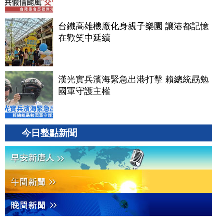
台鐵高雄機廠化身親子樂園 讓港都記憶
在歡笑中延續
漢光實兵濱海緊急出港打擊 賴總統勗勉
國軍守護主權
今日整點新聞