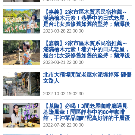
【嘉義】2家市區木質系民宿推薦～
滿滿檜木元素！巷弄中的日式老屋，
是台北女孩修舊如舊的堅持；蘭潭後
山的生態農場，有民宿主人打造的田
2023-03-28 22:00:00
園生活夢；新景點日式神社咖啡廳，
不僅是古蹟還有和服體驗！｜1000步
【嘉義】2家市區木質系民宿推薦～
的繽紛台灣(435)
滿滿檜木元素！巷弄中的日式老屋，
是台北女孩修舊如舊的堅持；蘭潭後
山的生態農場，有民宿主人打造的田
2023-03-21 22:00:00
園生活夢；新景點日式神社咖啡廳，
不僅是古蹟還有和服體驗！｜1000步
北市大稻埕閒置老屋水泥塊掉落 砸傷
的繽紛台灣(435)預告
女路人
2022-10-02 19:02:30
【基隆】必喝！3間老屋咖啡廳遇見
基隆風華！鬧區靜巷中的80年咖啡
館，手沖單品咖啡配高好評的千層蛋
糕；人氣文青咖啡店，一日店長體驗
2022-07-26 22:00:00
沖泡咖啡；充滿文藝氣息的咖啡廳，