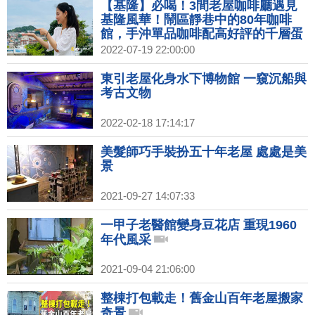
不只品咖啡也品基隆的時光風味！｜
【基隆】必喝！3間老屋咖啡廳遇見
1000步的繽紛台灣(417)
基隆風華！鬧區靜巷中的80年咖啡
館，手沖單品咖啡配高好評的千層蛋
糕；人氣文青咖啡店，一日店長體驗
2022-07-19 22:00:00
沖泡咖啡；充滿文藝氣息的咖啡廳，
不只品咖啡也品基隆的時光風味！｜
東引老屋化身水下博物館 一窺沉船與
1000步的繽紛台灣(417)預告
考古文物
2022-02-18 17:14:17
美髮師巧手裝扮五十年老屋 處處是美
景
2021-09-27 14:07:33
一甲子老醫館變身豆花店 重現1960
年代風采
2021-09-04 21:06:00
整棟打包載走！舊金山百年老屋搬家
奇景