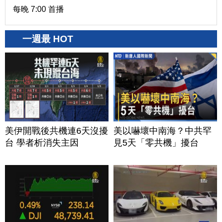
每晚 7:00 首播
一週最 HOT
美伊開戰後共機連6天沒擾
美以嚇壞中南海？中共罕
台 學者析消失主因
見5天「零共機」擾台