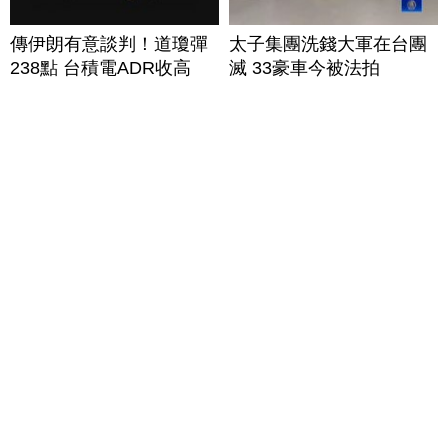
傳伊朗有意談判！道瓊彈
太子集團洗錢大軍在台團
238點 台積電ADR收高
滅 33豪車今被法拍