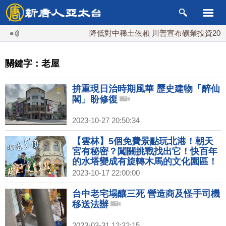
降低對中稀土依賴 川普宣布礦業投資20億美
關鍵字：老屋
拚重現日治時期風華 歷史建物「醉仙
閣」盼修復
2023-10-27 20:50:34
【雲林】5個免費景點玩北港！朝天
宮有秘密？闖關挑戰找出它！快百年
的水塔變成有旋轉木馬的文化園區！
北港老街好吃好逛，還有照亮全台、
2023-10-17 22:00:00
傳承6代的手工燈籠鋪～日式老屋變
身超美遊客中心！｜1000步的繽紛台
台中老宅塌釀三死 營造商及怪手司機
灣(450)
移送法辦
2023-03-31 12:32:15