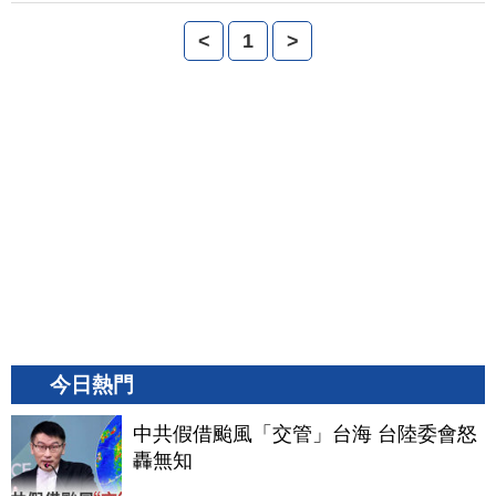
<
1
>
今日熱門
中共假借颱風「交管」台海 台陸委會怒
轟無知