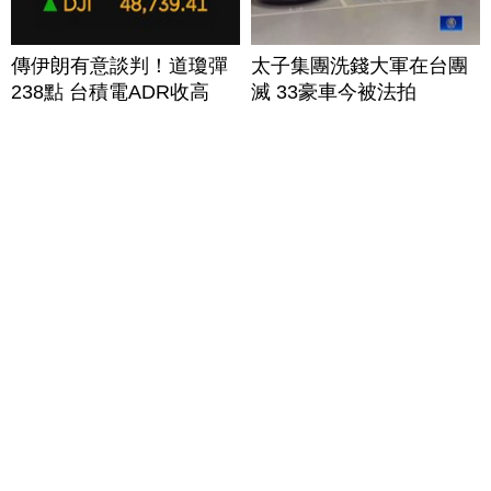
傳伊朗有意談判！道瓊彈
太子集團洗錢大軍在台團
238點 台積電ADR收高
滅 33豪車今被法拍