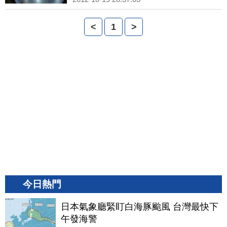
<
1
>
今日熱門
日本氣象廳緊盯白海豚颱風 台灣最快下
午發海警