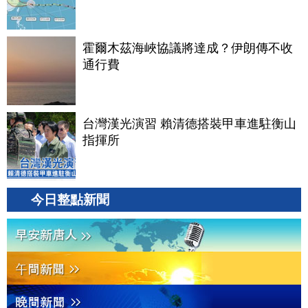
霍爾木茲海峽協議將達成？伊朗傳不收
通行費
台灣漢光演習 賴清德搭裝甲車進駐衡山
指揮所
今日整點新聞