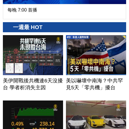
每晚 7:00 首播
一週最 HOT
美伊開戰後共機連6天沒擾
美以嚇壞中南海？中共罕
台 學者析消失主因
見5天「零共機」擾台