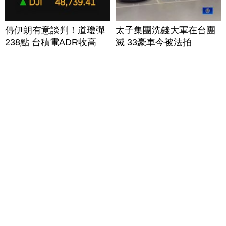
傳伊朗有意談判！道瓊彈
太子集團洗錢大軍在台團
238點 台積電ADR收高
滅 33豪車今被法拍