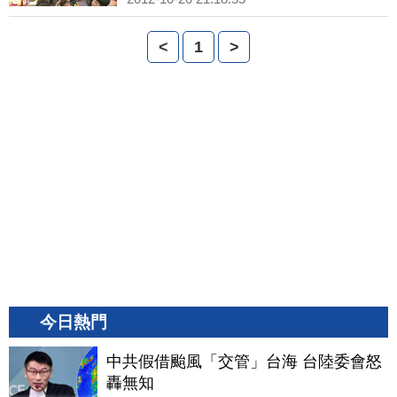
<
1
>
今日熱門
中共假借颱風「交管」台海 台陸委會怒
轟無知