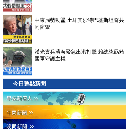
中東局勢動盪 土耳其沙特巴基斯坦誓共
同防禦
漢光實兵濱海緊急出港打擊 賴總統勗勉
國軍守護主權
今日整點新聞