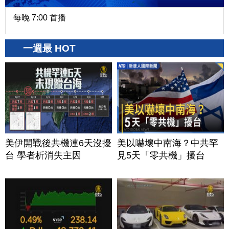
每晚 7:00 首播
一週最 HOT
美伊開戰後共機連6天沒擾
美以嚇壞中南海？中共罕
台 學者析消失主因
見5天「零共機」擾台