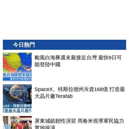
今日熱門
颱風白海豚週末最接近台灣 最快9日可
能登陸中國
SpaceX、特斯拉德州斥資168億 打造最
大晶片廠Terafab
屏東城鎮韌性演習 周春米視導軍民協力
實地操演