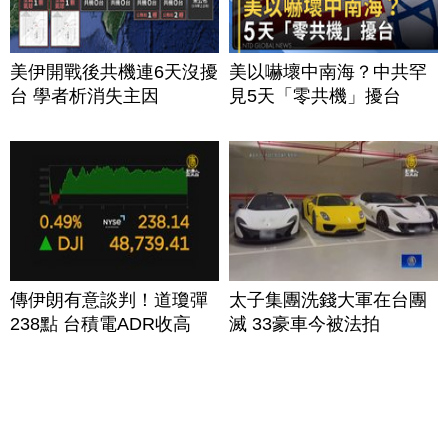
美伊開戰後共機連6天沒擾
美以嚇壞中南海？中共罕
台 學者析消失主因
見5天「零共機」擾台
傳伊朗有意談判！道瓊彈
太子集團洗錢大軍在台團
238點 台積電ADR收高
滅 33豪車今被法拍