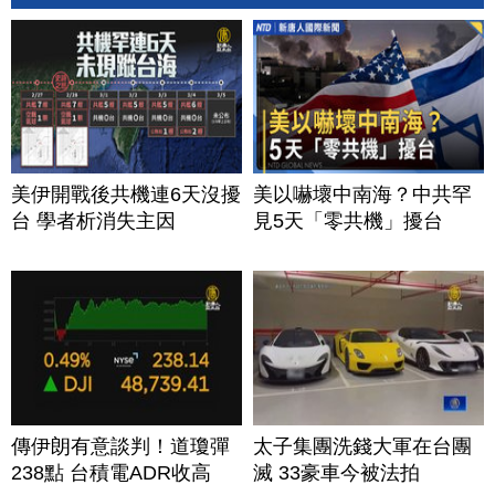
美伊開戰後共機連6天沒擾
美以嚇壞中南海？中共罕
台 學者析消失主因
見5天「零共機」擾台
傳伊朗有意談判！道瓊彈
太子集團洗錢大軍在台團
238點 台積電ADR收高
滅 33豪車今被法拍