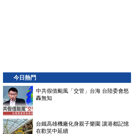
今日熱門
中共假借颱風「交管」台海 台陸委會怒
轟無知
台鐵高雄機廠化身親子樂園 讓港都記憶
在歡笑中延續