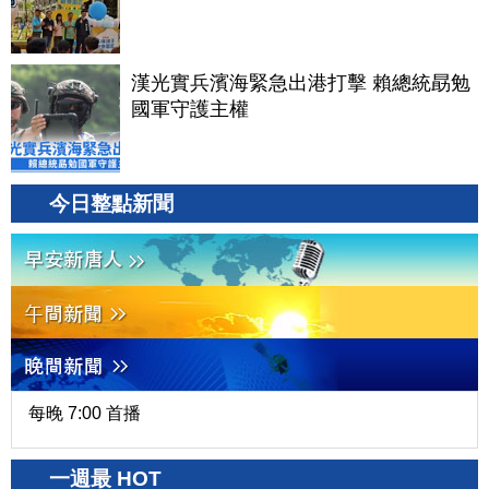
漢光實兵濱海緊急出港打擊 賴總統勗勉
國軍守護主權
今日整點新聞
每晚 7:00 首播
一週最 HOT