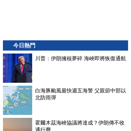
今日熱門
川普：伊朗擁核夢碎 海峽即將恢復通航
白海豚颱風最快週五海警 父親節中部以
北防雨彈
霍爾木茲海峽協議將達成？伊朗傳不收
通行費