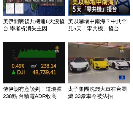
美伊開戰後共機連6天沒擾
美以嚇壞中南海？中共罕
台 學者析消失主因
見5天「零共機」擾台
傳伊朗有意談判！道瓊彈
太子集團洗錢大軍在台團
238點 台積電ADR收高
滅 33豪車今被法拍