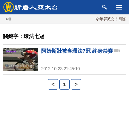
今年第6次！朝鮮發
關鍵字：環法七冠
阿姆斯壯被奪環法7冠 終身禁賽
2012-10-23 21:45:10
<
1
>