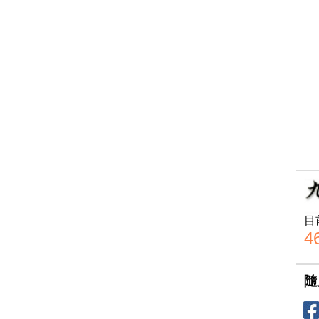
目
4
隨