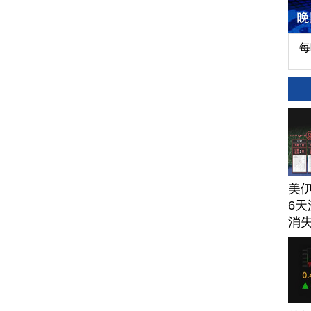
每
美
6天
消