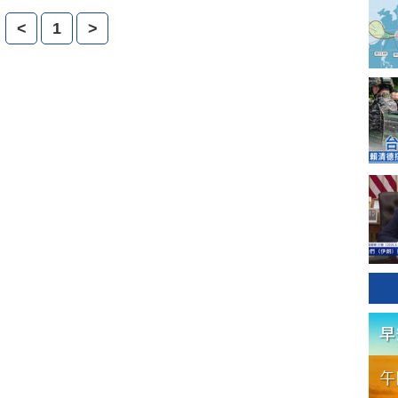
成強烈對比。李江琳向本台記者表示，共產黨對西藏人民
<
1
>
和摧毀信仰，與共產黨對內地漢族人民所作的沒有本質上
謂「漢藏矛盾」，實質上是「共藏矛盾」。