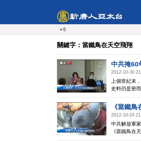
關鍵字：當鐵鳥在天空飛翔
中共掩6
2012-10-30 21
上個世紀末
史料仍是密
揭露這場歷
灣舉辦簽書
《當鐵鳥
2012-10-24 21
中共解放軍
《當鐵鳥在天
戰爭」。篤