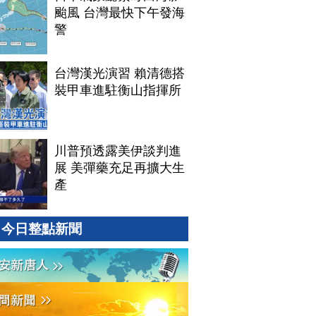
颱風 台灣最快下午發海
警
台灣漢光演習 賴清德搭
裝甲車進駐衡山指揮所
川普預透露美伊談判進
展 美彈藥充足再擴大生
產
今日整點新聞