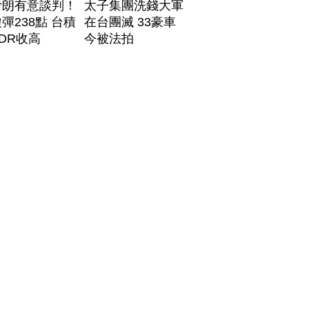
伊朗有意談判！
太子集團洗錢大軍
彈238點 台積
在台團滅 33豪車
DR收高
今被法拍