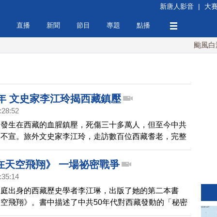
新唐人影音
|
大
直播
新聞
節目
專題
點播
颱風白海豚
0年 文史家李江玲揭西藏鎮壓
:28:52
，發生在西藏的血腥鎮壓，死傷三十多萬人，但至今中共
而不宣。旅外文史家李江玲，走訪數百位西藏耆老，完整
時六年半，但被掩蓋六十年的「秘密戰爭」，之前她在台
會，吸引多位學者、專家到場聆聽。
在天空飛翔》 一場祕密戰爭
:35:14
家庭出身的西藏歷史學者李江琳，出版了她的第二本書
空飛翔》。書中描述了中共50年代對西藏發動的「秘密
信佛教，天性淳樸的西藏人，跟共產黨殘酷無情的槍砲飛