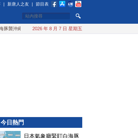
賽
|
新唐人之友
|
節目表
襲沖繩 週末最近台灣 10日登陸浙江
2026 年 8 月 7 日 星期五
川普預透露美伊談判進展
今日熱門
日本氣象廳緊盯白海豚