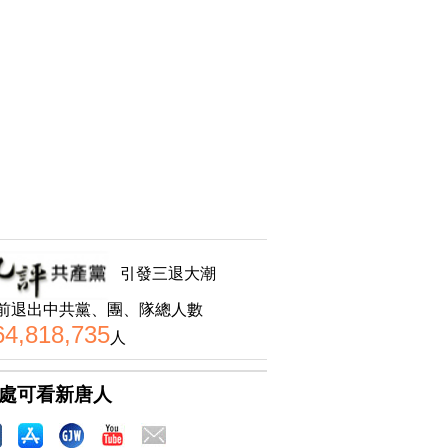
引發三退大潮
前退出中共黨、團、隊總人數
64,818,735
人
處可看新唐人