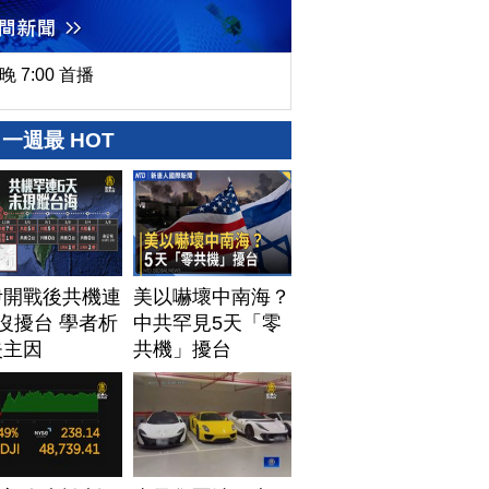
晚 7:00 首播
一週最 HOT
伊開戰後共機連
美以嚇壞中南海？
沒擾台 學者析
中共罕見5天「零
失主因
共機」擾台