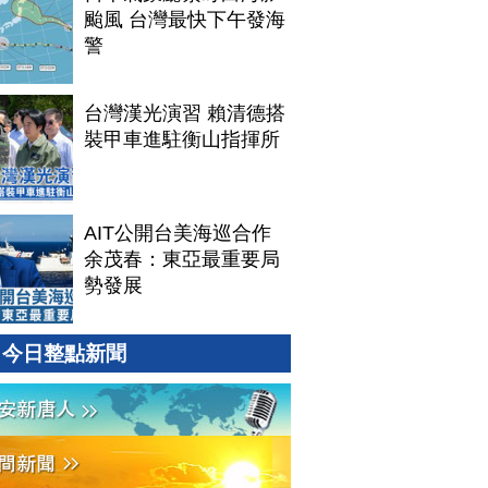
颱風 台灣最快下午發海
警
台灣漢光演習 賴清德搭
裝甲車進駐衡山指揮所
AIT公開台美海巡合作
余茂春：東亞最重要局
勢發展
今日整點新聞