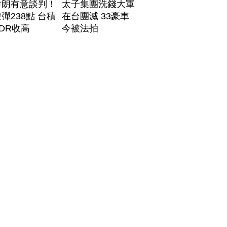
伊朗有意談判！
太子集團洗錢大軍
彈238點 台積
在台團滅 33豪車
DR收高
今被法拍