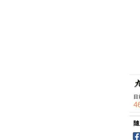
目
4
隨