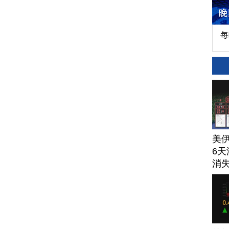
每
美
6天
消