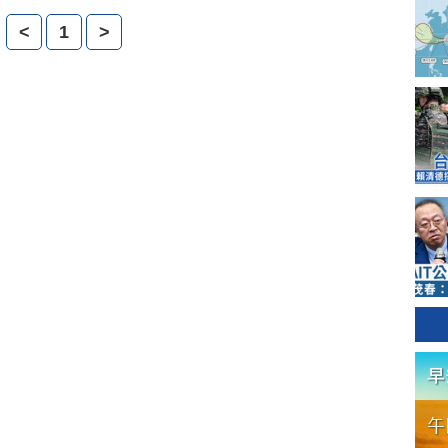
<
1
>