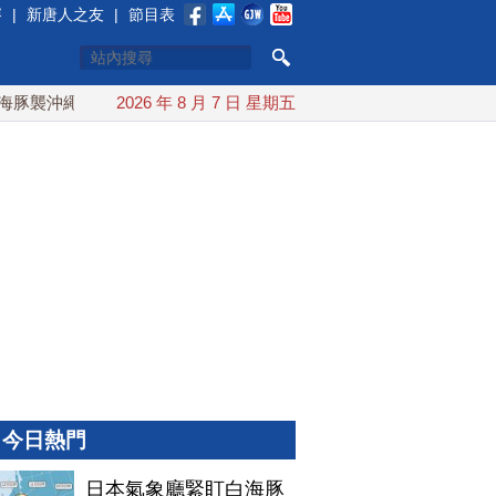
賽
|
新唐人之友
|
節目表
襲沖繩 週末最近台灣 10日登陸浙江
2026 年 8 月 7 日 星期五
川普預透露美伊談判進展
今日熱門
日本氣象廳緊盯白海豚