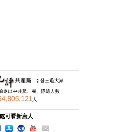
引發三退大潮
前退出中共黨、團、隊總人數
64,805,121
人
處可看新唐人